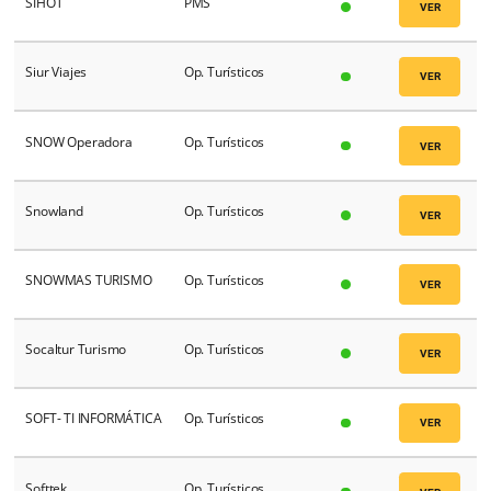
Seven Tours
Op. Turísticos
Seven’s
Op. Turísticos
Shalom Viagens e Turismo
Op. Turísticos
Ltda
Shiji
Integrador
Sidetours
WholeSalers
Sidetours
WholeSalers