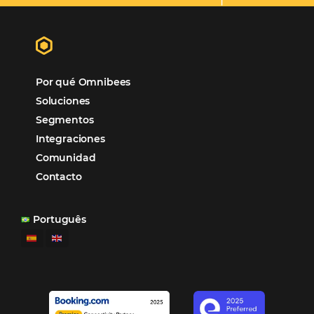
Tripadvisor
Metasearch
Tristar Turismo
TMC's
TriTravel
Op. Turísticos
Trivago
Metasearch
Turaser
Op. Turísticos
Turbosuite
RMS