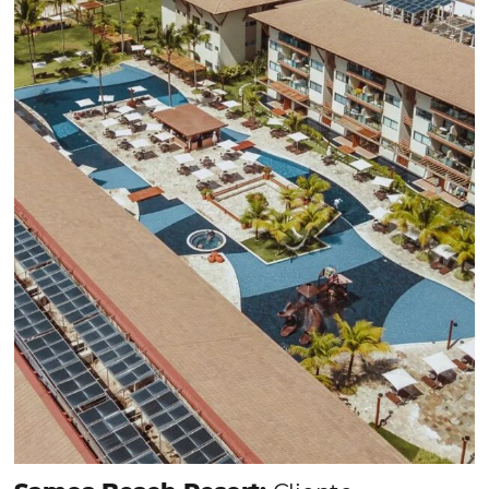
¡Conéctese con cientos 
Tour Operadores!
Crea paquetes y tarifas aumentando 
distribución a +500 Operadores, de
forma centralizada
QUIERO CONECTAR