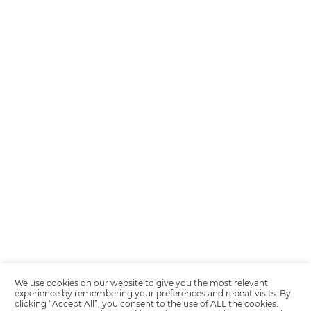
Encarregada de Dados (D.P.O.) – Teresa Cristina Sant’Anna – E-mail de
juridico.compliance@omnibees.com
OMNIBEES Soluções em Tecnologia S.A. CNPJ 60.062.296/0001-0
Av. Paulista, 1294, 21º andar, sala 2 Telefone: 4504-0000
Política de Calidad
Política de Privacidad