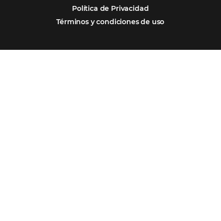
Por qué Omnibees
Soluciones
Segmentos
Integraciones
Comunidad
Contacto
Português