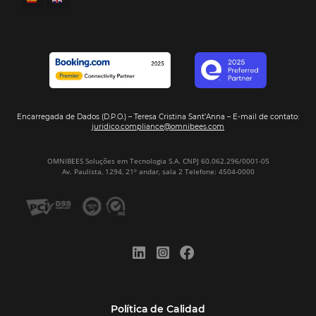
Hamilton Mattos – Representante de la agencia H
Ipojuca, PE / Brazil
Ver casos de éxito
Firma nuestro
Newsletter
REGISTRO
Alternative: