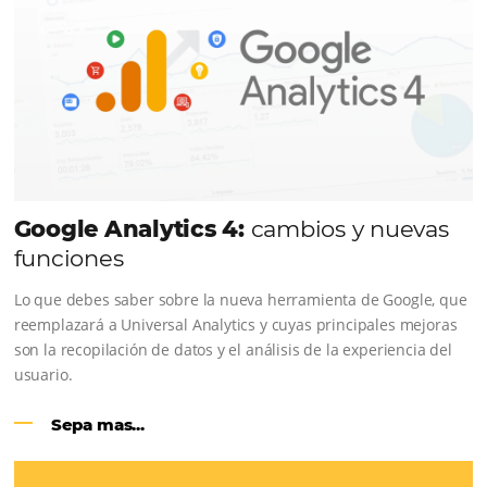
CENTRAL DE RESERVAS:
conviert
cotizaciones fuera de línea en reser
en línea
Una solución que ayuda a los hoteleros a incrementar l
conversión de cotizaciones recibidas por Email, Teléfono
Whatsapp, de una forma sencilla y práctica. Permitiend
gestionar de forma integrada todas las etapas del proc
reserva. ¡Encontrarse!
Sigue leyendo...