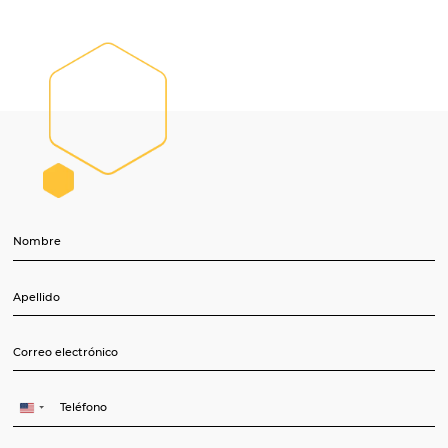
evolución
“en los libros”;
Haga más asertivas sus inversiones,
resultados y estrategias con la ayuda de
datos históricos y futuros.
SOLICITE UNA DEMOSTRACIÓN