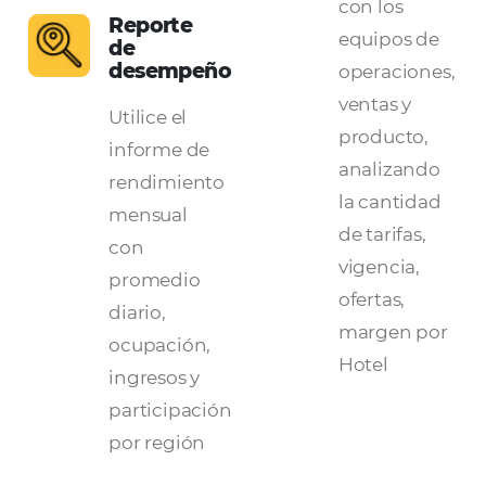
decisiones aún mejor
Con +10.000 Hoteles conectados,
Omnibe
HiQ
es capaz de generar insights estratégi
para hacer más asertiva la toma de decisi
de Agencias de Viajes, TMC, Empresas y
Operadores.
Obtenga un
mejor análisis de mercad
KPI por destinos, hoteles y tarifas;
Obtenga información clara y simplifica
con los
paneles de control de reserva 