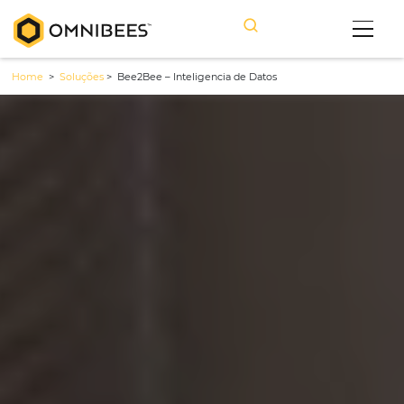
Home
>
Soluções
>
Bee2Bee – Inteligencia de Datos