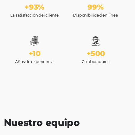
Omnibees en números
Llevamos más de 10 años desarrollando solucione
tecnológicas para la industria turística, con varios
proyectos exitosos que solo fueron posibles gracia
confianza mutua de nuestros clientes y socios.
+10.000
+750
Hoteles
Integraciones disponib