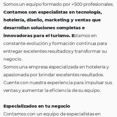
+R$25Bi
+20Mi
Transacciones / año
Alojamiento / año
+93%
99%
La satisfacción del cliente
Disponibilidad en lín
+10
+500
Años de experiencia
Colaboradores