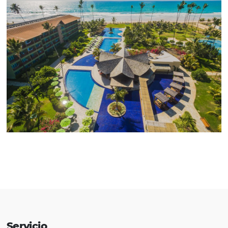
representa más del 80% de las vent
hoteleras
Ver soluciones
Socios que confían en nosotro
Atendemos
Posadas, Hoteles, Cadenas Hotele
Agencias de Viajes, Operadores Turisticos, Ag
Corporativas TMC y Empresas
, con un enfoqu
brindar la mejor experiencia y los resultados más ef