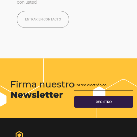
Director Comercial del Solar Porto 
Galinhas y Vivá Porto de Galinhas
“Las soluciones de Omnibees optimizan los
servicios burocráticos y las tareas manuales,
permitiendo que el equipo tenga más tiem
para ocuparse de otras funciones y captar 
clientes, además, por supuesto, de contribuir
fidelización de los huéspedes”.
Tenemos la solución completa para tus
reservas. Aumente sus ventas y retenga a su