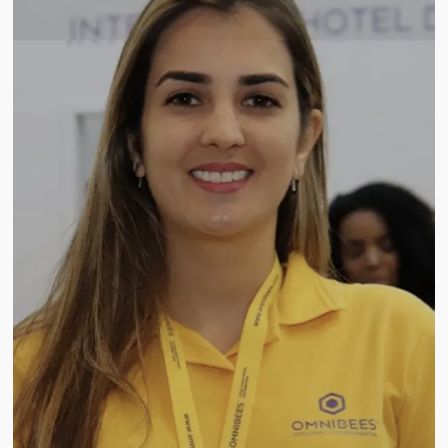
constante evolución y formación continua 
entregar excelentes resultados y transforma
negocio.
Somos una empresa especializada en hotele
apasionada por brindar excelentes resultad
Cuente con nuestra experiencia para impuls
ventas y aumentar la eficiencia de su equipo
Especializados en tu negocio
Contamos con un equipo de especialistas e
hotelería y distribución
Nosotros hablamos el mismo idioma