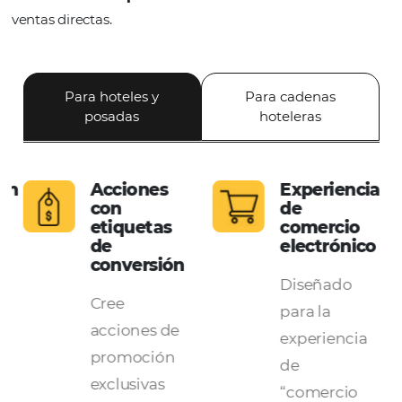
¿Por qué el
motor de
reservas
Omnibees?
Solución en constante evolución y
diseñada
exclusivamente para incrementar su conversió
ventas directas.
Para hoteles y
Para cadenas
posadas
hoteleras