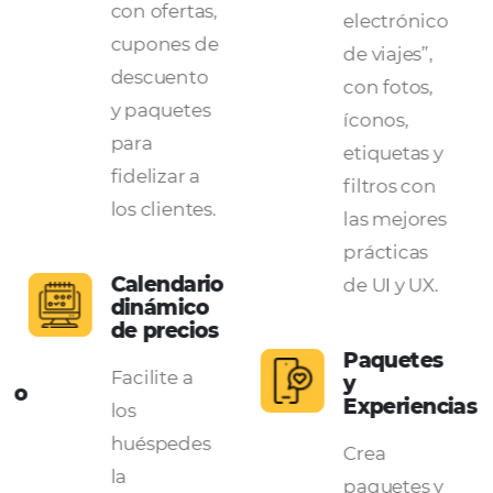
ón
Acciones
Experi
con
de
etiquetas
comerc
de
electró
conversión
Diseña
Cree
para la
acciones de
experie
promoción
de
exclusivas
“comerc
con ofertas,
electró
cupones de
de viajes
descuento
con foto
y paquetes
íconos,