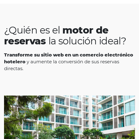
Rafael Pires
Diretor de Vendas do Costão do
Santinho
Colocamos em produção a nova versão do
de Reservas da Omnibees
e dados para t
de decisão. Os resultado são realmente
impressionantes. Em outubro de 2020, tive
uma alta de 1.072% nas reservas direitas em
comparação com o mesmo mês do ano de 2
além de alta de 694% em receita e 998%, em