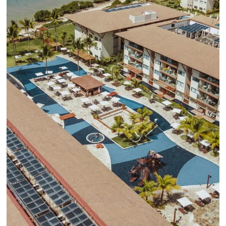
hoteleras
CRM y automatización 
Sitio web completo
marketing
Central de Reservas
Pagos Seguros