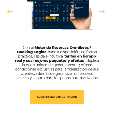
United
States
+1
Estoy de acuerdo con la
Política de Privacidad
y quiero recibir m
información.
HABLA CON UN EXPERTO
Alternative: