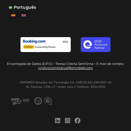
CENTRAL DE RESERVAS:
convierta cotizaciones fuera de
línea en reservas en línea
Una solución que ayuda a los hoteleros a
incrementar la conversión de cotizaciones
recibidas por Email, Teléfono y Whatsapp, de una
forma sencilla y práctica. Permitiendo gestionar 
forma integrada todas las etapas del proceso de
reserva. ¡Encontrarse!
Sigue leyendo…