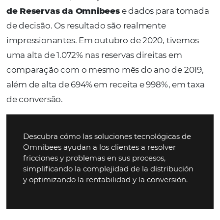
United
States
+1
Estoy de acuerdo con la
Política de Privacidad
y quiero recibir m
información.
HABLA CON UN EXPERTO
Alternative: