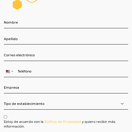
rápida y
fácilmente
a través de
un sistema
de
“arrastrar y
soltar”