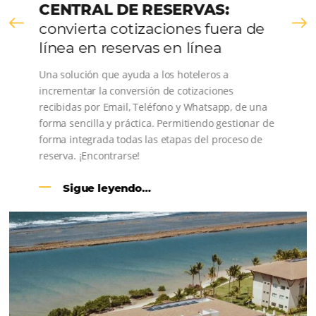
Úselo junto con
CRM y
automatización de
marketing
Junto con CRM y Marketing Automation, contamos con
ecosistema de venta directa “FULL Hotel E-commerce”.
Para hoteles, posadas y caden
hoteleras
Motor de Reservas
Sitio web completo