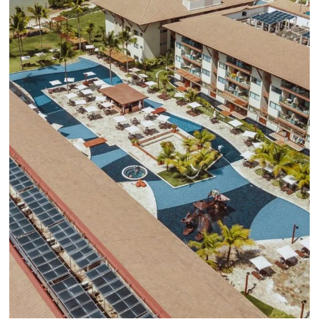
Central de Reservas
Pagos Seguros
¿Por qué Omnibees es la mejor
solución para su negocio?
Omnibees ayuda a simplificar la distribución hotelera,
aumentar las ventas y retener a los huéspedes, con un
conjunto de soluciones enfocadas en la conversión y l
resultados.