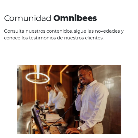
marketing. Com o CRM e Automação
de Marketing
é possível criar
comunicações personalizadas para
diferentes Hotéis, bandeiras e
hóspedes.
Comece a utilizar as
soluções “FULL E-commerce
Hoteleiro” da Omnibees e potencializ
ainda mais suas vendas diretas.