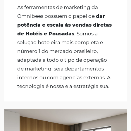
States
+1
Estoy de acuerdo con la
Política de Privacidad
y quiero recibir m
información.
HABLA CON UN EXPERTO
Alternative:
Para quem o
CRM e