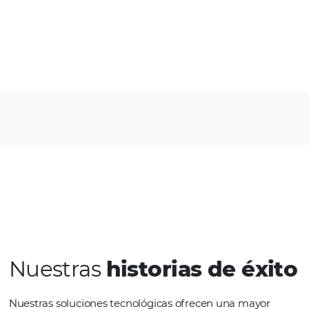
Hoteles y amplía opciones para br
alternativas en períodos de falta de
disponibilidad.
Conoce la solucion
Bee2Pay Buyer Solutions
Con Bee2Pay Buyer Solutions garan
seguridad, eficiencia y productivi
el pago de viajes. Cree reglas de p
automáticas y no sufra de proceso
manuales o retrabajos.