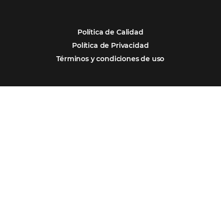
“
Esto facilita mucho la operación del día a día,
organizando todos los procesos y campañas de
Otro beneficio es la facilidad de uso por p
promoción.
los equipos de Contenido, Rendimiento, CRM y Ventas. Y
tercer beneficio es la posibilidad de realizar campañas 
múltiples canales”.
Hamilton Mattos – Representante de la agencia H
Ipojuca, PE / Brazil
Ver casos de éxito