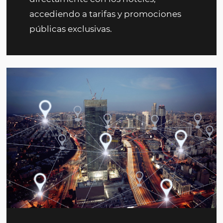
herramienta de gestión única y aú
logra distribución nacional e
internacional
. Hay más de 100
empresas que utilizan nuestra
tecnología. Simplifique los viajes y
controle sus costos. Optimice las
ventas con una única plataforma y
múltiples integraciones y negocie
directamente con los hoteles,
accediendo a tarifas y promociones
públicas exclusivas.