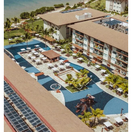
HABLA CON UN EXPERTO
Alternative:
Comunidad
Omnibees
Consulta nuestros contenidos, sigue las novedade
conoce los testimonios de nuestros clientes.