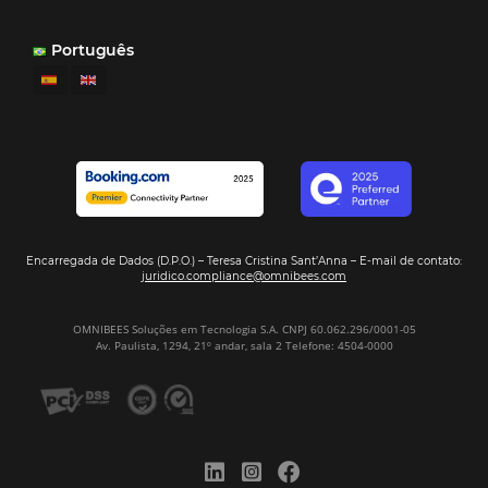
Samoa Beach Resort:
Cliente
Omnibees