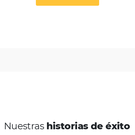
Conoce la solucion
Sitio web completo
Tenga un sitio web moderno y
receptivo, con navegación intuitiva,
gestión y enfocado en convertir su
ventas directas.
Conoce la solucion
CRM y automatización de
marketing