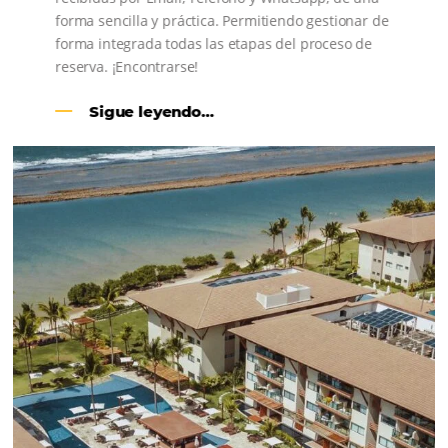
United
States
+1
Estoy de acuerdo con la
Política de Privacidad
y
quiero recibir más información.