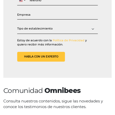
Pousada La Chimère
Gianfranco Ronchi, Diretor d
La Chimère