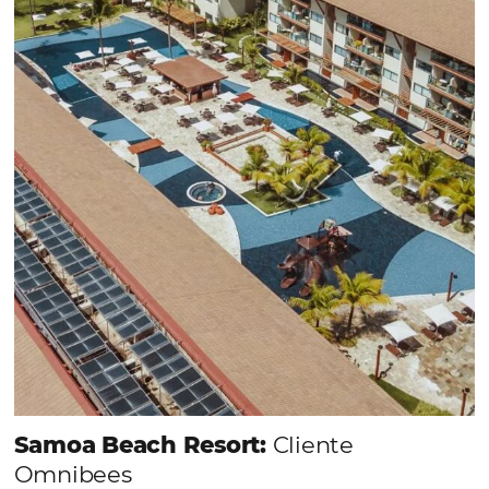
CENTRAL DE RESERVAS:
convierta cotizaciones fuera de
línea en reservas en línea
Una solución que ayuda a los hoteleros a
incrementar la conversión de cotizaciones
recibidas por Email, Teléfono y Whatsapp, de una
forma sencilla y práctica. Permitiendo gestionar 
forma integrada todas las etapas del proceso de
reserva. ¡Encontrarse!