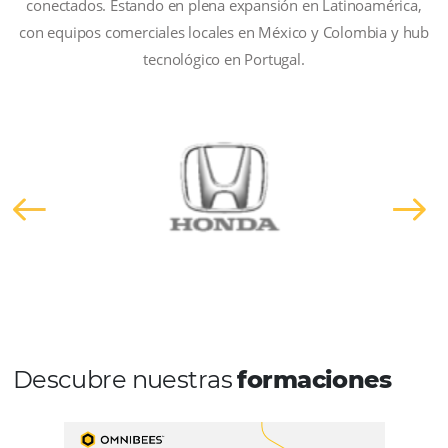
Varios socios están
integrados con nosot
En pocos años, Omnibees se convirtió en líder en Bra
+10.000 hoteles en cartera y +750 canales de ve