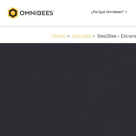
¿Por Qué Omni
Home
>
Soluções
>
Bee2Bee