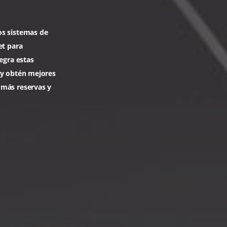
e
t de Hoteles
necta nuevos sistemas de
pia extranet para