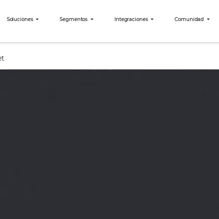
bees?
Soluciones
Segmentos
Integraciones
 – Extranet