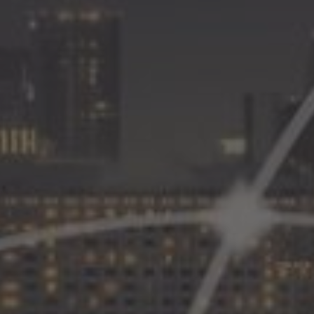
online, integra estas
de Hoteles y obtén mejores
 generando más reservas y