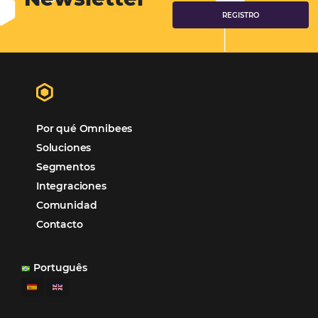
O Bee2Pay Travel Solutions oferece seguran
controle, conciliação e automação, solucio
ineficiências e atritos do ecossistema de
pagamentos.
Conoce la solución
Bee2Bee – Inteligencia de D
Con indicadores de mercado precisos, reali
seguimiento de los informes de rendimient
mejores decisiones, convirtiendo los datos 
acciones de ventas estratégicas y aumentan
reservas.