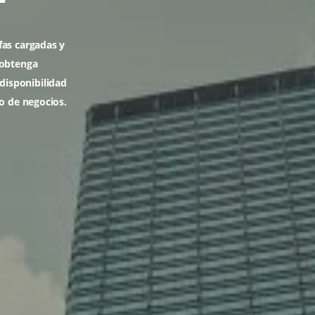
e – Canal
Empresas
r sus tarifas cargadas y
plificado, obtenga