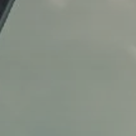
contenido complementario y u
para garantizar que se atienda 