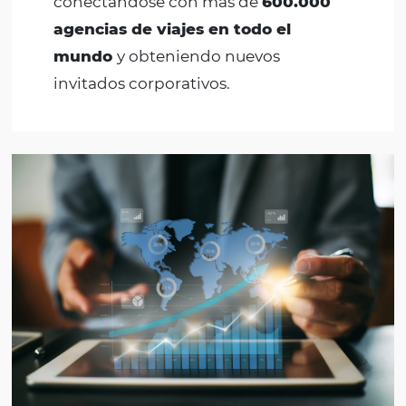
¿Por qué
GDS by
Omnibees
?
Ponga su hotel en la plataforma de viajes de las
principales empresas multinacionales de todo e
con
GDS by Omnibees.