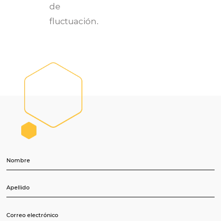
Omnibees,
entre su
administre
PMS y C
todos sus
Omnibe
canales de
para
venta,
ahorrar
incluido el
tiempo 
GDS, y
recursos
registre las
tasas de
acuerdo,
público y
de
fluctuación.