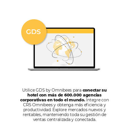
United
States
+1
Estoy de acuerdo con la
Política de Privacidad
y quiero recibir m
información.
HABLA CON UN EXPERTO
Alternative: