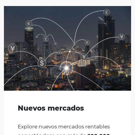
Utilice GDS by Omnibees para
conectar su
hotel con más de 600.000 agencias
corporativas en todo el mundo.
Integre con
CRS Omnibees y obtenga más eficiencia y
productividad. Explore mercados nuevos y
rentables, manteniendo toda su gestión de
ventas centralizada y conectada.
SOLICITE UNA DEMOSTRACIÓN