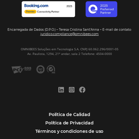
Samoa Beach Resort:
Cliente
Omnibees
“
Esto facilita mucho la operación del día a día,