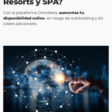
¿Por qué Omnibees par
Resorts y SPA?
Con la plataforma Omnibees,
aumentas tu
disponibilidad online
, sin riesgo de overbooking 
costes adicionales.