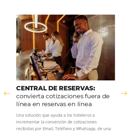
integra a venda online e a distribuição de ta
para os canais de venda. Que estas ferramen
são necessárias todos sabem, mas para torn
estratégicas e atingirmos nossos objetivos 
certeza que a parceria com a Omnibees é
essencial”
Descubra cómo las soluciones tecnológicas 
Omnibees ayudan a los clientes a resolver
fricciones y problemas en sus procesos,
simplificando la complejidad de la distribuci
y optimizando la rentabilidad y la conversión
VER CASOS DE ÉXITO