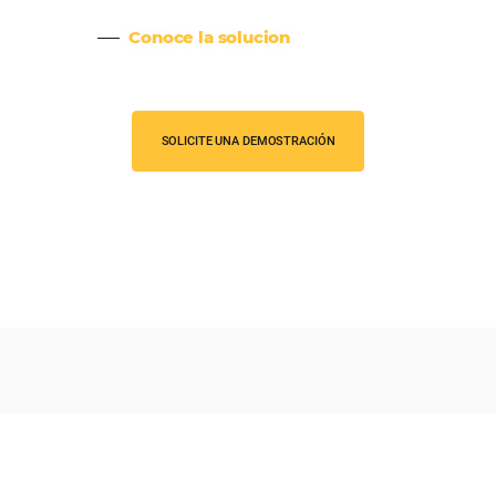
CRM y automatización de
marketing
Fideliza a tus clientes y aumenta tu
ventas directas con campañas
personalizadas vía email, SMS y
WhatsApp, con soluciones totalm
integradas (online y offline).
Conoce la solucion
Bee2Bee – HotéisNet
Conéctese con +500 operadores