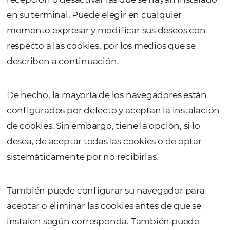
Google Chrome:
https://support.google.com/accounts/answe
co=GENIE.Platform%3DDesktop& hl=pt-BR
Safari:
https://support.apple.com/pt-
br/guide/safari/sfri11471/mac
Por último, le recordamos que si el Usuario 
acepta algunas cookies de las Páginas de
OMNIBEES, es posible que determinados ser
no funcionen de forma óptima.