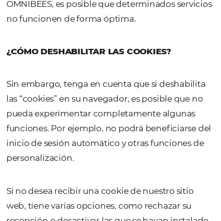
Explorador de internet:
https://support.microsoft.com/pt-
br/help/17442/windows-internetexplorer-de
manage-cookies
Mozilla Firefox:
https://support.mozilla.org/p
BR/kb/protecao-aprimorada-contra-
rastreamento-firefox-desktop?redirectslug=
e-desative-os-cookies-que-os-sites-
usam&redirectlocale=pt-BR