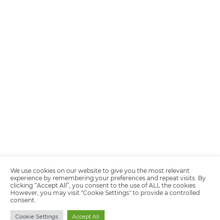
Encarregada de Dados (D.P.O.) – Teresa Cristina Sant’Anna – E-mail de
juridico.compliance@omnibees.com
OMNIBEES Soluções em Tecnologia S.A. CNPJ 60.062.296/0001-0
Av. Paulista, 1294, 21º andar, sala 2 Telefone: 4504-0000
Política de Calidad
Política de Privacidad
Términos y condiciones de uso