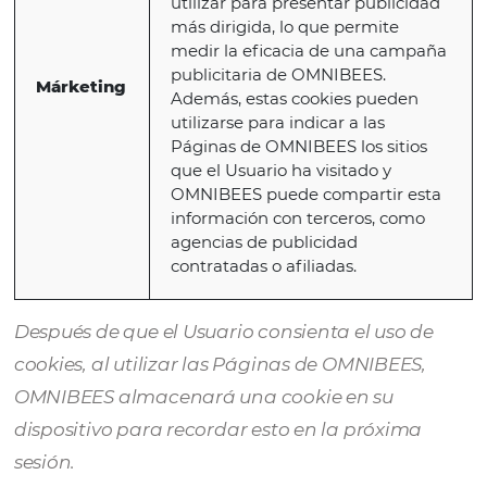
Necesario
información sobre las áreas
visitadas, el tiempo que pasa
el sitio web y cualquier prob
encontrado, como mensajes 
error.
Estas cookies permiten que la
páginas de OMNIBEES recue
sus elecciones para brindar u
experiencia más personalizad
Funcional
También permiten a los Usuar
ver videos y utilizar herramie
sociales, campos de comentari
foros, entre otros.