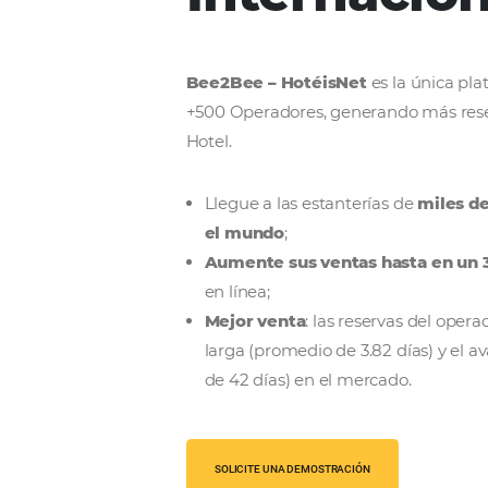
Nacional
Internac
Bee2Bee – HotéisNet
es la
+500 Operadores, generando 
Hotel.
Llegue a las estanterías d
el mundo
;
Aumente sus ventas hast
en línea;
Mejor venta
: las reservas