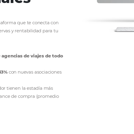
es e
ionales
 única plataforma que te conecta con
más reservas y rentabilidad para tu
e
miles de agencias de viajes de todo
a en un 33%
con nuevas asociaciones
 del operador tienen la estadía más