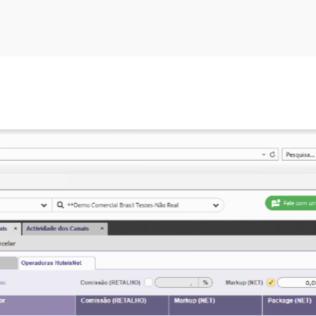
United
States
+1
on la
Política de Privacidad
y quiero recibir más información.
XPERTO