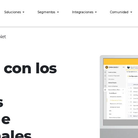
bees?
Soluciones
Segmentos
Integraciones
 – HotéisNet
se con los
les
res