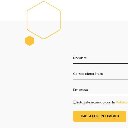
Obtenga vis
o de expertos para
operadores 
rácticas para vender
segmento de