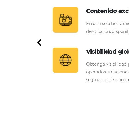
directamen
Amplíe su distribución conec
Para posadas, hoteles y
Conteni
públicos, con margen y
En una sola
l sistema realiza el
descripción,
perador.
Visibili