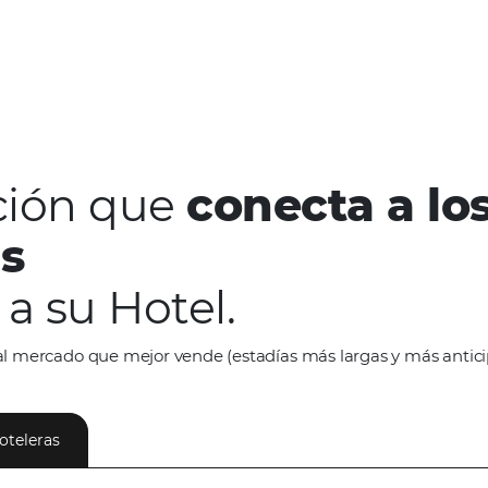
ías) y el avance de compra (promedio
solución que
conect
istas