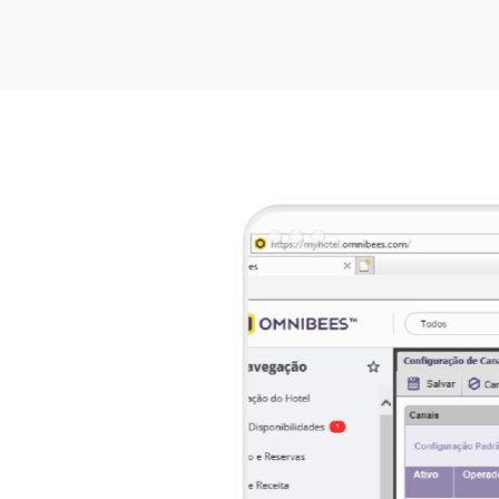
Estoy de acuerdo c
HABLA CON UN E
Alternative: