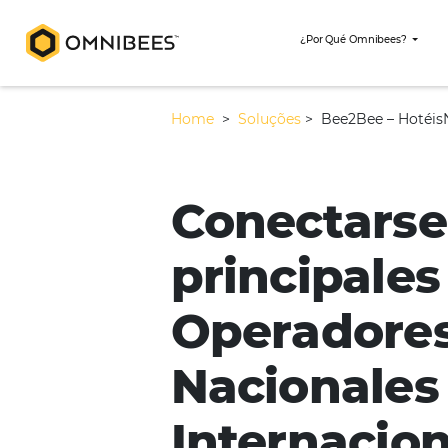
¿Por Qué Omni
Home
>
Soluções
>
Bee2Bee
Conectar
principa
Operado