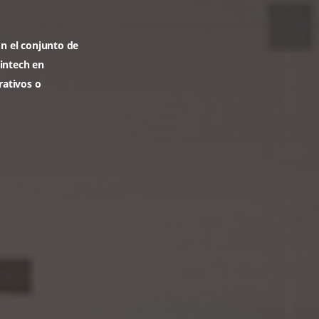
 Travel
ns
e viajes con el conjunto de
a primera Fintech en