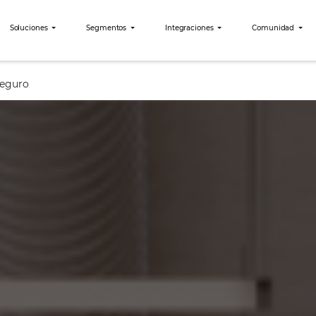
bees?
Soluciones
Segmentos
Integraciones
 – Pago Seguro