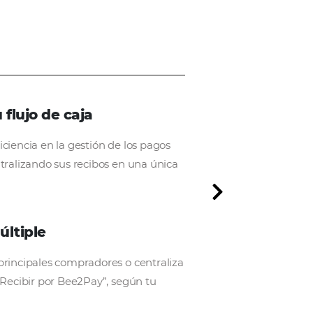
ra
on reservas no cobradas, plazos de pago no cumplido
Mejore su flujo de caja
Asegure la eficiencia en la gestión de los pagos
del hotel, centralizando sus recibos en una úni