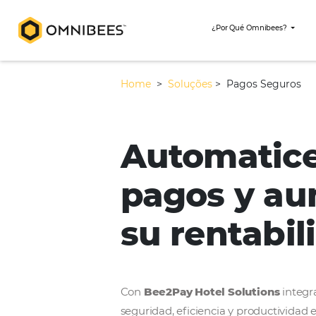
¿Por Qué Omni
Home
>
Soluções
>
Pagos S
Automat
pagos y
su renta