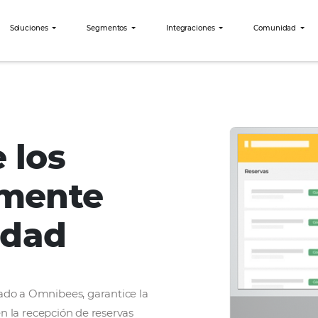
bees?
Soluciones
Segmentos
Integraciones
eguros
ice los
 aumente
bilidad