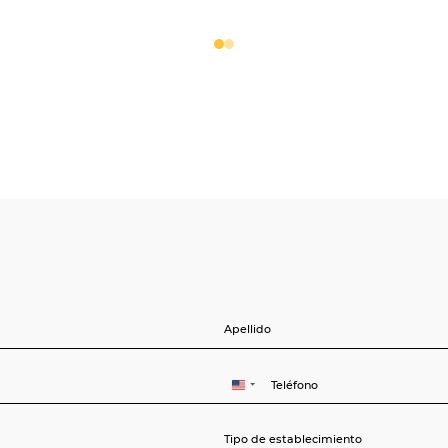
ad de datos
 Seguridad PCI y validación en el
pago del Hotel, alineado con la LGPD.