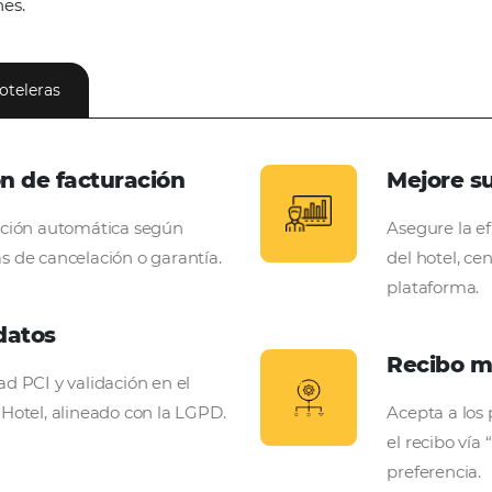
forma completa pa
eservas de hotel
ns
, reduzca el desgaste en el ecosistema de pagos c
e comisiones.
 cadenas hoteleras
ización de facturación
s de recepción automática según
a y políticas de cancelación o garantía.