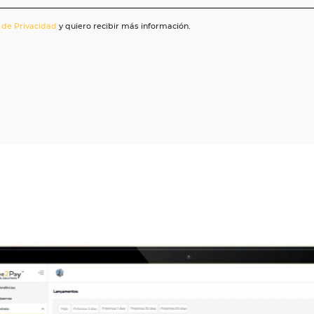
United
States
+1
on la
Política de Privacidad
y quiero recibir más información.
XPERTO