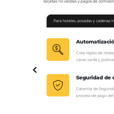
Una plata
pago de r
Con
Bee2Pay Hotel Solutio
tarjetas no válidas y pagos d
Para hoteles, posadas y
Automat
gestión de los pagos
Crea regla
 recibos en una única
canal, tarif