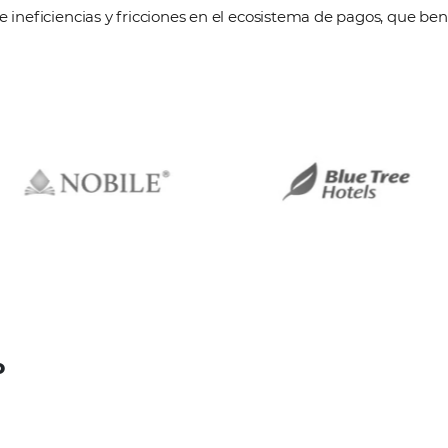
 Solutions
es una empresa del mismo 
lidad y sinergia de este ecosistema. Ap
 y Cadenas Hoteleras, que agiliza el pr
demás de eficiencia, productividad y seg
LGPD y PCI requeridas por los principal
SOLICITE UNA DEMOSTRACIÓN