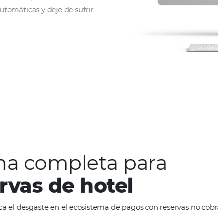
ns
integrado a Omnibees, garantice la
ctividad en la recepción de reservas
ecepción automáticas y deje de sufrir