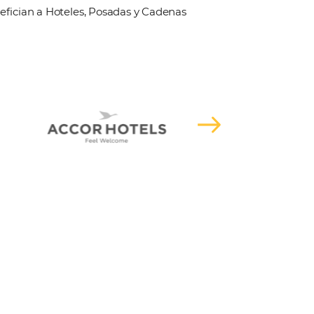
grupo que Omnibees, disfrutando así
ortando un conjunto de recursos para
oceso de pago y recepción de reservas
uridad, está alineado con las reglas
es portales de viajes.