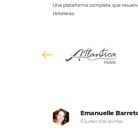
Bee2Pay Travel
de toda la faci
Hoteles, Posadas
con tarjeta. A