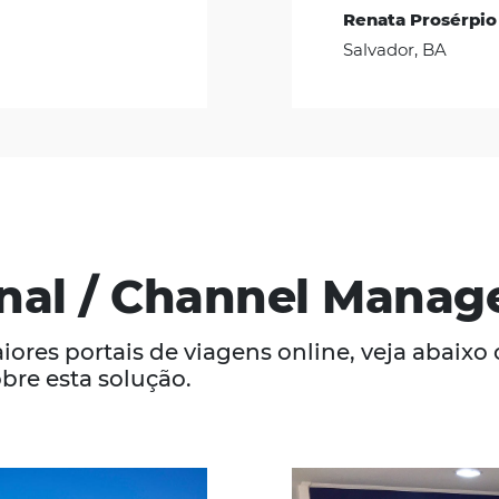
 Resort
dias de operação o
volume
mais do que triplicou.
mais visibilidade ao Samoa
entar a captação de leads
lhorar consideravelmente a
s pelo time de reservas”
– Representante da