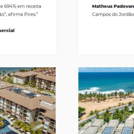
 nas vendas diretas.
odução a nova versão do
 da Omnibees, e dados para
. Os resultado são
ionantes. Em outubro de
de 1.072% nas reservas
ração com o mesmo mês do
 de alta de 694% em receita
conversão”, afirma Pires.”
retor Comercial