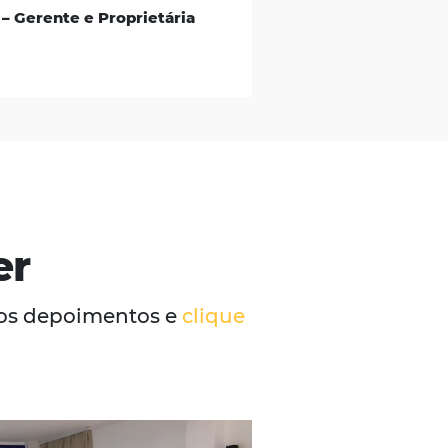
Casa Di Vina Boutique Hotel
(ex-Mar Brasil Hotel)
“Nós usamos o motor de reservas da
Omnibees que
é muito bom, muito prático
e muito funcional.
Em poucos cliques nosso
hóspede consegue fazer a reserva, o que é
muito importante. Outra facilidade do motor
é que está conectado ao Channel Manager e
ajuda nosso dia a dia. As tecnologias
conectadas e um só suporte.”
Renata Prosérpio – Gerente e Proprietária
Salvador, BA