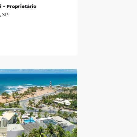
“Sem o Motor de Reservas eu perdia
vendas on-line
para outros concorrentes, que
ofereciam uma jornada de compra mais ágil,
e o atendimento via telefone estava muito
sobrecarregado, impedindo o
desenvolvimento de outras atividades da
minha equipe”
Matheus Padovani – Proprietário
Campos do Jordão, SP