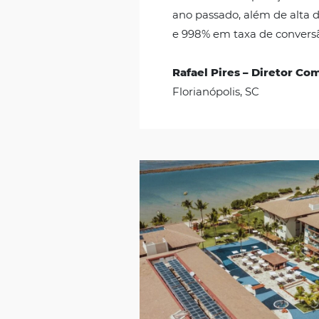
Aumento de 1072%
“Colocamos em pr
motor de reservas
tomada de decisão
realmente impress
2020 tivemos alta 
diretas na compa
ano passado, além
e 998% em taxa de 
Rafael Pires – Di
Florianópolis, SC