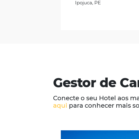
Samoa Beach
Nos primeiros 90 
de vendas direta 
“Conseguimos dar 
Beach Resort, aum
qualificados e me
conversão de venda
Hamilton Mattos 
Agência Hagua
Ipojuca, PE