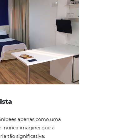
 Manager
e, veja abaixo os depoimentos e
clique