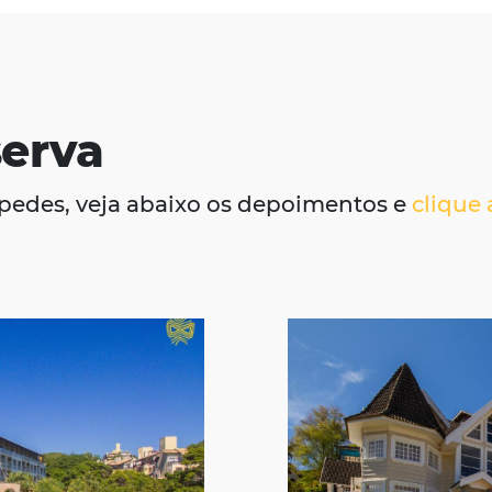
oluções Omnibees.
Reserva
 em hóspedes, veja abaixo os depoime