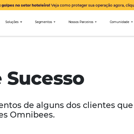
Alerta: golpes no setor hoteleiro!
Veja como proteger sua 
nibees
Soluções
Segmentos
Nossos Parceiro
de Sucesso
oimentos de alguns dos cli