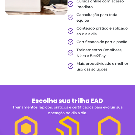
Academy!
Um ambiente moderno e
online com cursos gratuit
capacitar sua equipe com
conteúdos práticos e atua
para hotelaria e turismo.
Cursos online com a
imediato
Capacitação para to
equipe
Conteúdo prático e a
ao dia a dia
Certificados de parti
Treinamentos Omnib
Niara e Bee2Pay
Mais produtividade 
uso das soluções