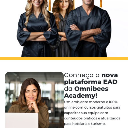
Conheça a
n
plataforma 
da
Omnibees