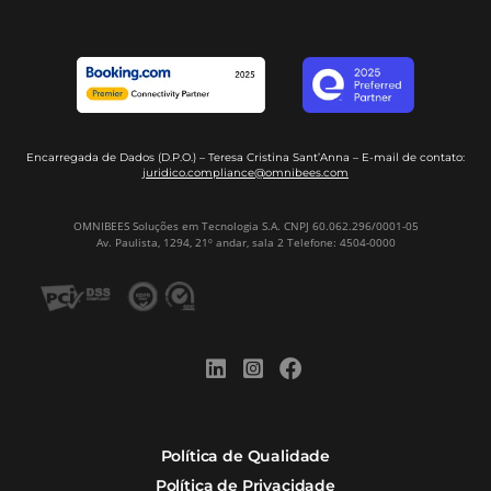
Por que Omnibees
Soluções Omnibees
Segmentos
Integrações
Comunidade
Contato
Português