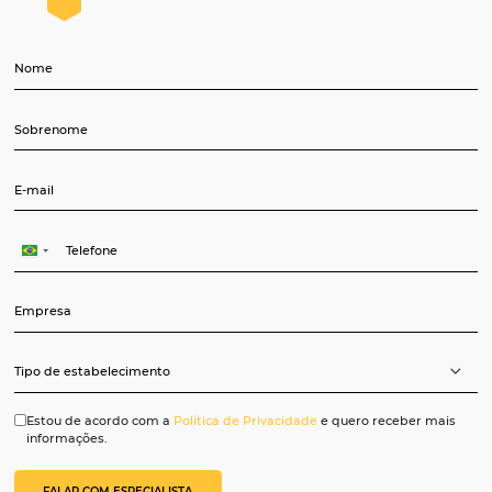
incluindo o
tempo 
GDS, e
recursos
cadastre
tarifas
acordo,
públicas e
flutuações.