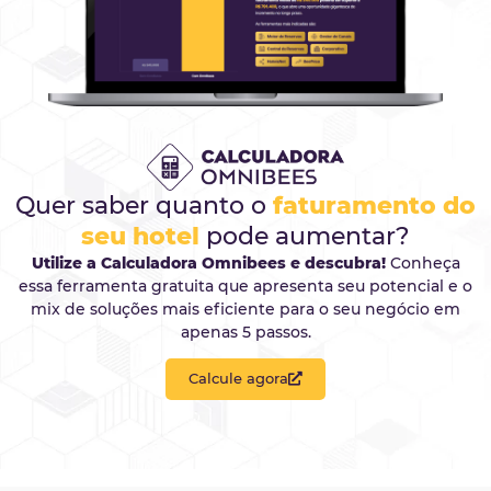
Utilize o GDS by Omnibees para
conectar se
Hotel a mais de 600 mil agências
corporativas em todo o mundo.
Integre ao
CRS Omnibees e ganhe mais eficiência e
produtividade. Explore novos e lucrativos
mercados, mantendo toda sua gestão de vend
centralizada e conectada.
SOLICITE UMA DEMONSTRAÇÃO