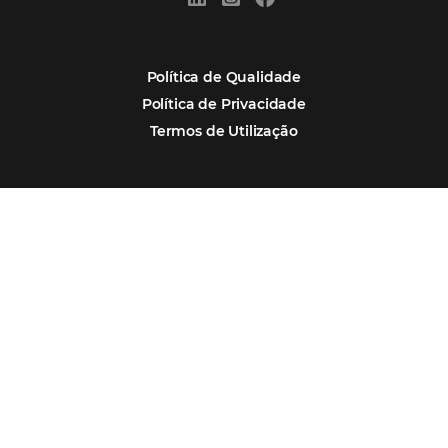
Hotéis Ponta Verde:
Cliente Omni
“O uso d
Reduziu cerca de 90% o processo manual.
ferramentas Omnibees com certeza vem contribuindo p
aumento das reservas, produtividade e rentabilidade, a
reduzir tempo e custos. Contar com a parceria da Omni
garantia de ganhos comerciais e operacionais”