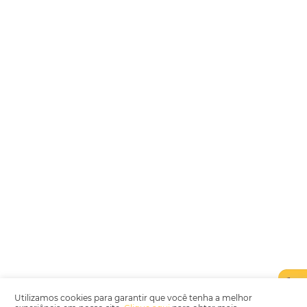
Encarregada de Dados (D.P.O.) – Teresa Cristina Sant’Anna – E-mail de
juridico.compliance@omnibees.com
OMNIBEES Soluções em Tecnologia S.A. CNPJ 60.062.296/0001-0
Av. Paulista, 1294, 21º andar, sala 2 Telefone: 4504-0000
Política de Qualidade
Política de Privacidade