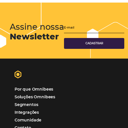
Como o Le Canton
Aumentou
em 1.000% Suas Vendas
na
Black Friday
Em datas estratégicas como a Black Friday, cada
dia conta — e cada clique pode se transformar e
uma reserva. O Le Canton entendeu esse desafio 
junto à equipe da Niara, implementou duas
soluções da Omnibees de forma ágil e eficaz. O
resultado? Um aumento…
Continue lendo…