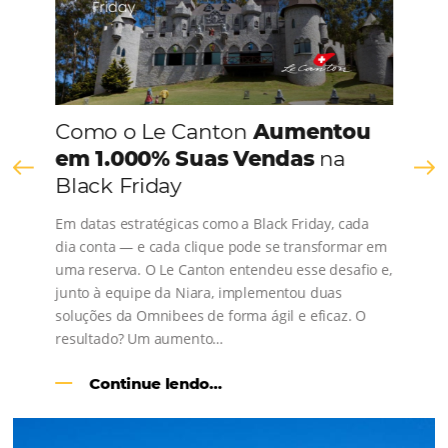
Faça uma gestão centralizada e integrada dos seus can
venda, alcance mais hóspedes e aumente a sua rentabi
Para Hotéis e Redes Hoteleira
Bee Corp – TMCs e Empresas
Gestor de Canais
Bee2Bee – HotéisNet
Motor de Reservas