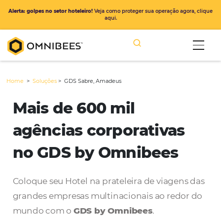
Alerta: golpes no setor hoteleiro!
Veja como proteger sua operação ago
aqui.
Home
>
Soluções
>
GDS Sabre, Amadeus
Mais de 600 mil
agências corporativas
no GDS by Omnibees
Coloque seu Hotel na prateleira de viagens