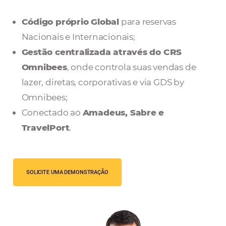
grandes empresas multinacionais ao redo
mundo com o
GDS by Omnibees
.
Código próprio Global
para reservas
Nacionais e Internacionais;
Gestão centralizada através do CRS
Omnibees
, onde controla suas vendas d
lazer, diretas, corporativas e via GDS by
Omnibees;
Conectado ao
Amadeus, Sabre e
TravelPort
.