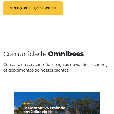
Conectado ao CRS Omnibees, o GDS
by Omnibees
possibilita uma gestã
centralizada e integrada
, gerando
produtividade, eficiência e
rentabilidade.
Utilize junto com o GDS
Omnibees