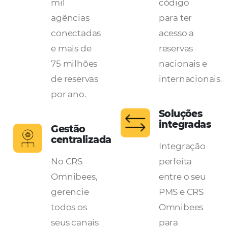
Para Hotéis e Redes Hoteleiras
Explore
Código
novos
global
mercados
repres
Mais de 600
Um úni
mil
código
agências
para ter
conectadas
acesso 
e mais de
reservas