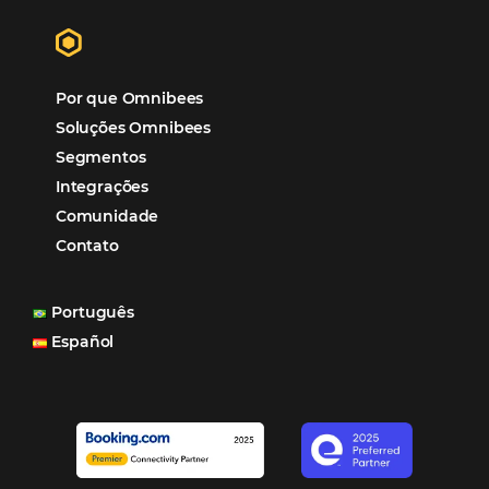
contínua , assim como a cumprir todos os
requisitos estabelecidos pelas normas e leg
aplicável às atividades e produtos desenvolv
Assine nossa
Newsletter
CADASTRAR
Alternative: