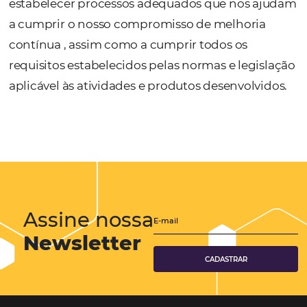
estatutários e regulamentares aplicáveis à s
atividade, sempre alicerçada nos princípios
melhoria continua.
Para aplicar esta Política, a OMNIBEES tem
implementado e mantém um Sistema de G
da Qualidade eficaz, concebido de forma a
alcançar e a aumentar a satisfação e fideliz
dos nossos clientes, bem como a superar as 
expectativas, que engloba todos os requisit
aplicáveis da Norma ISO 9001 , sendo capaz
estabelecer processos adequados que nos 
a cumprir o nosso compromisso de melhori