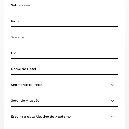
Tem interesse no Omnibees
Academy?
Preencha o formulário
abaixo: