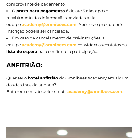
17/09
– Recife/PE
22/09
– Gramado/RS (Anfitrião: Hotel Laghetto
Siena)
24/09
– Porto Alegre/RS
29/09
– Maragogi/AL
Outubro
01/10
– Porto de Galinhas/PE
27/10
– Campinas/SP
29/10
– Porto Seguro/BA
Obs:
os anfitriões das demais cidades estão em negoci
serão divulgados em breve.
VALORES E FORMAS DE PAGAMENT
Inscrição PIX:
R$299,00