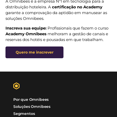
Quer ser o
hotel anfitrião
do Omnibees Academy em 
dos destinos da agenda?
Entre em contato pelo e-mail:
academy@omnibees.c