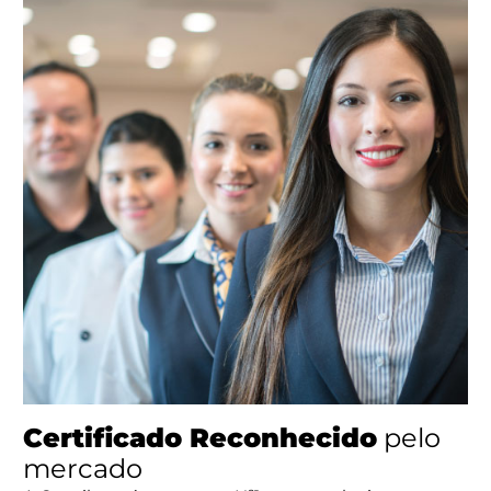
Inscrição Cartão de Crédito:
R$330,00 (parc. Até 3x)
POLÍTICAS DE INSCRIÇÃO:
As
vagas são limitadas
, podendo haver fila de espe
(disponível até 2 dias antes do evento).
A
pré-inscrição
só será confirmada mediante envio 
comprovante de pagamento.
O
prazo para pagamento
é de até 3 dias após o
recebimento das informações enviadas pela
equipe
academy@omnibees.com
. Após esse prazo, a 
inscrição poderá ser cancelada.
Em caso de cancelamento de pré-inscrições, a
equipe
academy@omnibees.com
convidará os contat
lista de espera
para confirmar a participação.
ANFITRIÃO: