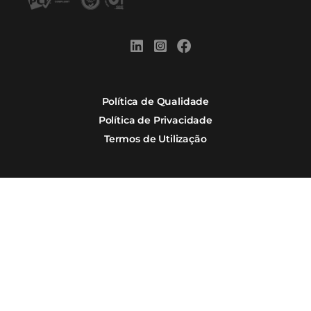
Inscreva sua equipe:
Profissionais que fazem o 
Academy Omnibees
melhoram a gestão de can
reservas dos hotéis e pousadas em que trabalha
Quero me inscrever
Por que Omnibees
Soluções Omnibees
Segmentos
Integrações