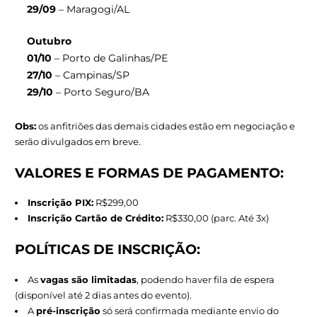
Compreensão do mercado de
hoteleiro
através d
Inteligência de Dados
CONFIRA ABAIXO AS DATAS DO ACADEMY ESSENTI
AS INFORMAÇÕES SOBRE A INSCRIÇÃO:
Agosto
18/08
– Natal/RN
20/08
– Pipa (Tibau do Sul)/RN
26/08
– Maceió/AL (Anfitrião: Maceió Mar Hotel)
Setembro
15/09
– João pessoa/PB