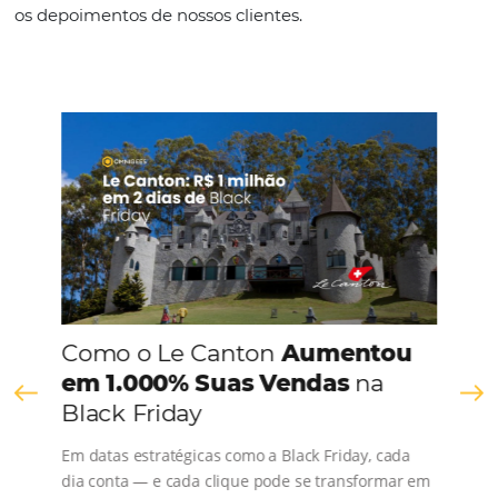
manuais da operação financeira. O
Bee2Pay Hotel Solutions
atende
exigências dos principais portais d
vendas e regras da LGDP e PCI
,
trazendo um serviço adicional aos
Hotéis da Rede com a centralização
de recebimento de reservas com
cartão.
Utilize junto com o