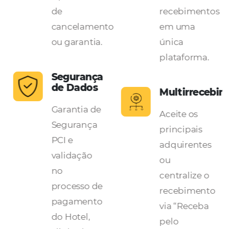
Cobrança
de Cai
Crie regras
Garanta
de
eficiênc
recebimento
na gest
automáticas,
de
de acordo
pagame
com o
do hotel
o
canal, tarifa
central
e políticas
seus
s
de
recebim
cancelamento
em um
ou garantia.
única
platafo