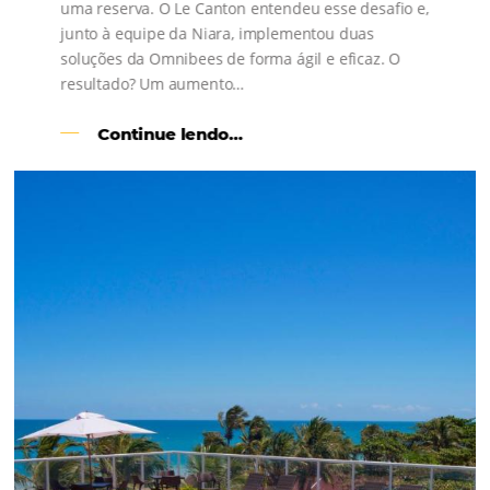
Bee2Pay
Temos um ecossistema de soluções completas para tra
mais segurança, eficiência e rentabilidade ao seu negóc
Para Hotéis, Pousadas e Rede
Hoteleiras
Gestor de Canais
Bee2Bee – HotéisNet