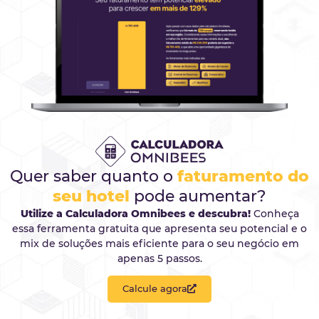
A
Bee2Pay Travel Solutions
é uma empresa d
mesmo Grupo da Omnibees, com isso desfrut
de toda facilidade e sinergia desse ecossistema
Disponibilizando um conjunto de recursos par
Hotéis, Pousadas e Redes de Hotéis, que
descomplica os processos de pagamentos e
recebimentos de reservas com cartão. Além d
eficiência, produtividade e segurança, está
alinhada às regras da LGPD e PCI exigida pelo
principais portais de viagens.
SOLICITE UMA DEMONSTRAÇÃO