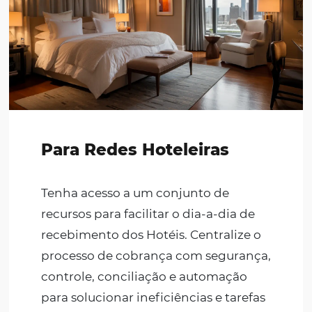
Para quem o
Bee2Pay
é
solução ideal?
O
Bee2Pay Travel Solutions
oferece a melhor s
para pagamentos seguros e automatizados para
reservas de Hotel.