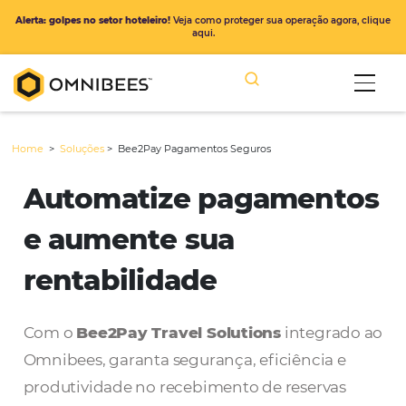
Alerta: golpes no setor hoteleiro!
Veja como proteger sua operação ago
aqui.
Home
>
Soluções
>
Bee2Pay Pagamentos Seguros
Automatize pagamen
e aumente sua
rentabilidade
Com o
Bee2Pay Travel Solutions
integra