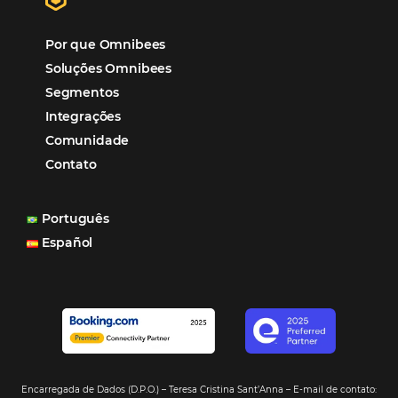
l
Como o Le Canton
Aumentou
em 1.000% Suas Vendas
na
Black Friday
Em datas estratégicas como a Black Friday, cada
dia conta — e cada clique pode se transformar e
uma reserva. O Le Canton entendeu esse desafio 
junto à equipe da Niara, implementou duas
soluções da Omnibees de forma ágil e eficaz. O
resultado? Um aumento…