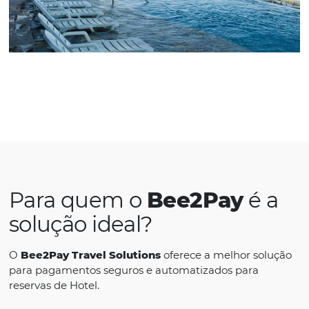
Emanuelle Barreto
ESuites Vila do Mar
“Depois que adotamos o
Bee2Pay
, 100% do
cartões que eram passados manualmente n
da reserva tiveram o pagamento automatiz
Hoje, só passamos o cartão no balcão para 
extras ou para diferenças de tarifas”