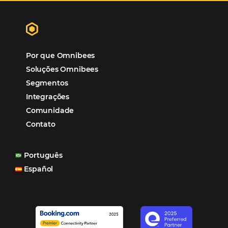
Central Thermas
Op. Turísticos
Chameleon Global
Op. Turísticos
Climber
RMS
CMNet
PMS
Concept Prime Hospitality
PMS
ConIA Hotéis
PMS