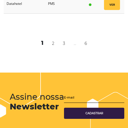
Caminantes Mayorista de
Op. Turísticos
Turismo
Cancun Travel Group
Op. Turísticos
Cangooroo Booking
Op. Turísticos
Engine
Carrusel
Op. Turísticos
Carsoft Sistemas
PMS
Cativa Operadora
Op. Turísticos