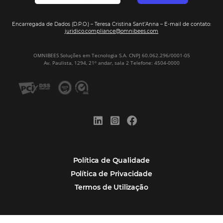
Costa Brava
TMC's
CQR Sistemas
PMS
Ctrip
OTA's
CVC
Op. Turísticos
CWT
TMC's
Datahotel
PMS