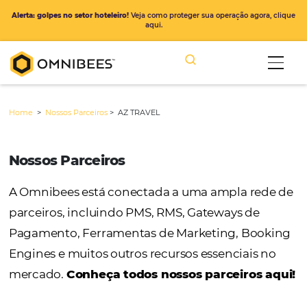
Alerta: golpes no setor hoteleiro!
Veja como proteger sua operação ago
aqui.
Home
>
Nossos Parceiros
>
AZ TRAVEL
Nossos Parceiros
A Omnibees está conectada a uma ampla r
parceiros, incluindo PMS, RMS, Gateways de
Pagamento, Ferramentas de Marketing, Bo
Engines e muitos outros recursos essenciais