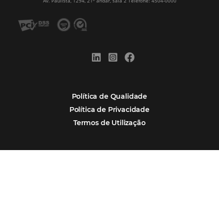
Alternative:
Por que Omnibees
Soluções Omnibees
Segmentos
Integrações
Comunidade
Contato
Português
Español