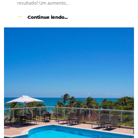
l
Como o Le Canton
Aumentou
em 1.000% Suas Vendas
na
Black Friday
Em datas estratégicas como a Black Friday, cada
dia conta — e cada clique pode se transformar e
uma reserva. O Le Canton entendeu esse desafio 
junto à equipe da Niara, implementou duas
soluções da Omnibees de forma ágil e eficaz. O
resultado? Um aumento...