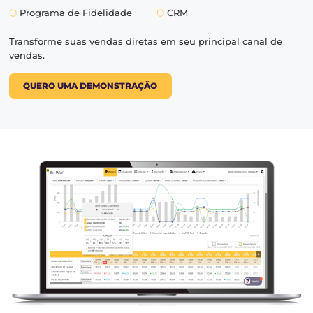
MAIS RESERVAS DIRETAS
Maior rentabilidade
com ven
diretas.
Conjunto de soluções integradas para gerar mais reser
diretas, atraindo e fidelizando os seus hóspedes:
⬡
Website
⬡
Motor de Reservas