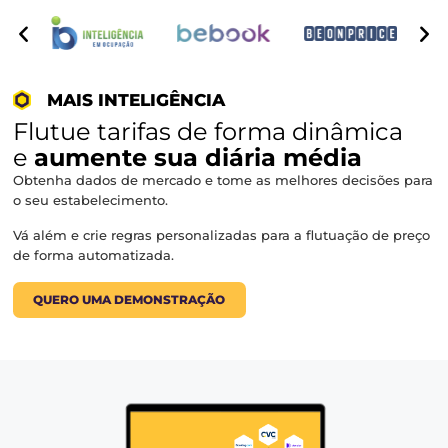
⬡
Central de Reservas
⬡
Chatbot e WhatsApp
⬡
Programa de Fidelidade
⬡
CRM
Transforme suas vendas diretas em seu principal cana
vendas.
QUERO UMA DEMONSTRAÇÃO