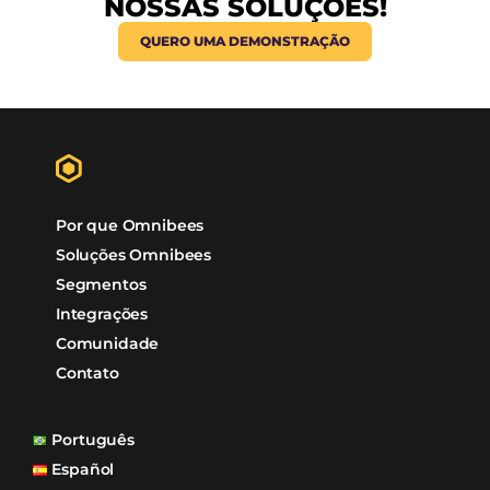
+R$25Bi
Transações /ano
+20Mi
Reservas /ano
+93%
Satisfação Clientes
99%