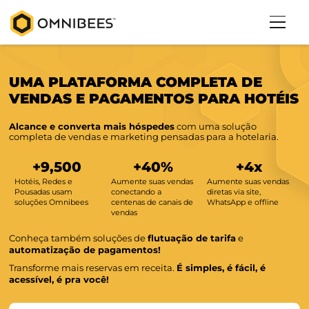
UMA PLATAFORMA COMPLETA DE
VENDAS E PAGAMENTOS PARA HO
Alcance e converta mais hóspedes
com uma solução
completa de vendas e marketing pensadas para a hotela
+
9,500
+
40
%
+
4
x
Hotéis, Redes e
Aumente suas vendas
Aumente suas
Pousadas usam
conectando a
diretas via site,
soluções Omnibees
centenas de canais de
WhatsApp e of
vendas
Conheça também soluções de
flutuação de tarifa
e
automatização de pagamentos!