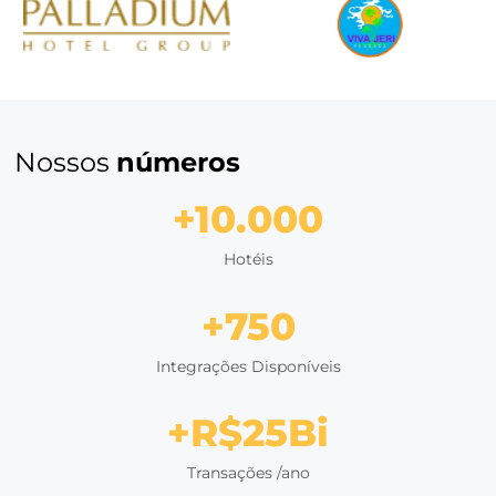
Automatize seus pagamento
transforme reservas em receit
Com o
Bee2Pay
, automatize os seus processos de rese
cobrança, com mais segurança e a certeza que todas a
reservas serão cobradas.
QUERO UMA DEMONSTRAÇÃO
Clientes que
confiam em nós
Eduardo Tiburtius
Diretor Comercial do Village Porto de Galinh