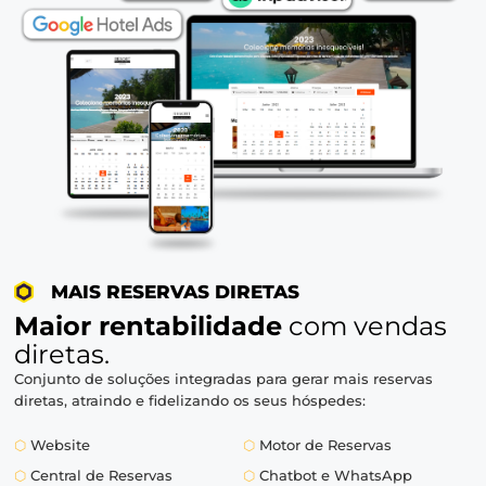
⬡
OTAs
⬡
TMCs
⬡
Empresas
⬡
Operadoras
⬡
GDS
⬡
e muitos outros
QUERO UMA DEMONSTRAÇÃO