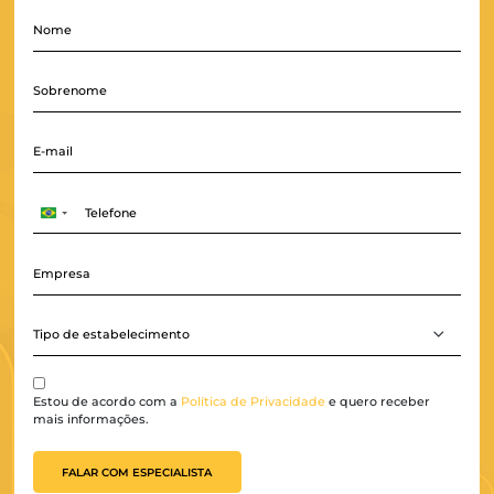
Transforme mais reservas em receita.
É simples, é fácil, 
acessível, é pra você!
Brazil
+55