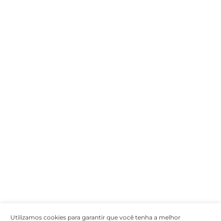
Encarregada de Dados (D.P.O.) – Teresa Cristina Sant’Anna – E-mail de
juridico.compliance@omnibees.com
OMNIBEES Soluções em Tecnologia S.A. CNPJ 60.062.296/0001-0
Av. Paulista, 1294, 21º andar, sala 2 Telefone: 4504-0000
Política de Qualidade
Política de Privacidade