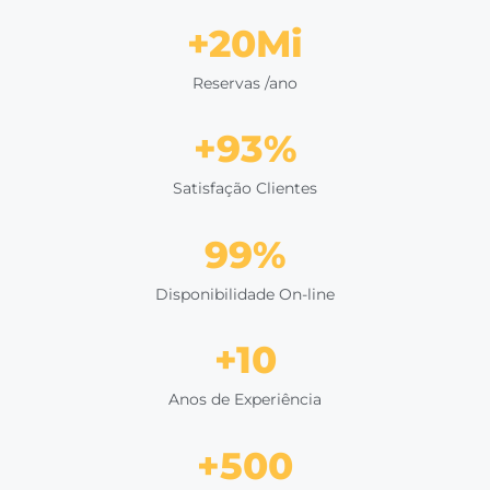
"Quando você traz a
venda direta
para dentro de 
você traz a operação dessa venda. Com a
solução
Omnibees
, conseguimos ter todas as etapas
automatizadas:
a venda é feita
, a reserva chega 
sistema em tempo real e a transação de pagamen
é
creditada."