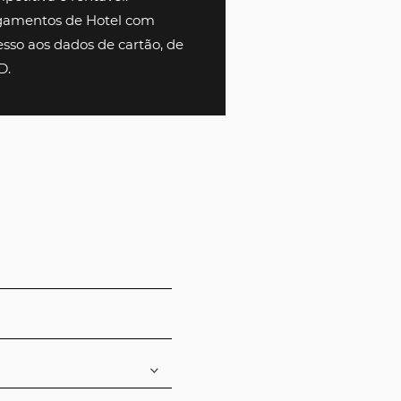
Agências de Viagens
Com uma plataforma completa de reservas e
pagamentos, acesse um
marketplace com
+10.000 hotéis direto e negociado
, e ofereça
de forma simples e descomplicada a melhor
opção para o seu cliente. Concilie pagamentos
e garanta, sem erros ou atrasos, a coleta de
comissão no ato do pagamento, liberando
aqueles atrelados à NF ou a relatórios
detalhados, enviados pelo Hotel, tornado sua
operação mais competitiva e rentável.
Transacione os pagamentos de Hotel com