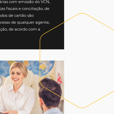
Transforme a gestão das viagens da sua
empresa e reduza custos
. Tenha acesso a
+10.000 hotéis garantindo o menor preço
(tarifa acordo ou dinâmica), ampliando seu
leque de hotéis, otimizando os custos com
viagens corporativas. Simplifique os
pagamentos de diárias com emissão do VCN,
automatizando notas fiscais e conciliação, de
forma segura os dados de cartão são
encriptados, sem acesso de qualquer agente,
envolvido na operação, de acordo com a
LGPD.