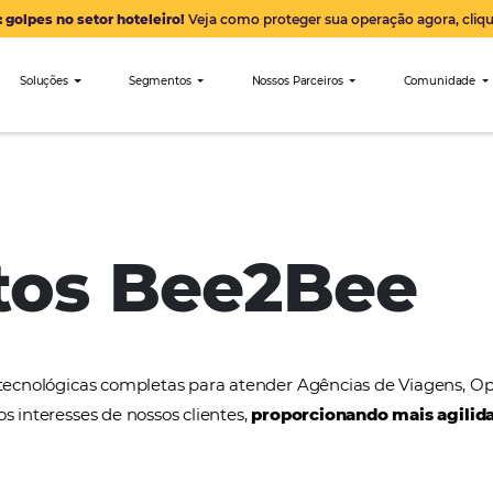
Alerta: golpes no setor hoteleiro!
Veja como proteger sua 
nibees
Soluções
Segmentos
Nossos Parceiro
e
ntos Bee2B
soluções tecnológicas completas para atender Agênc
tender os interesses de nossos clientes,
proporcion