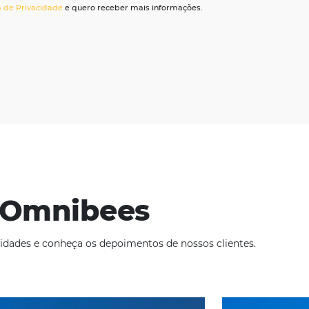
s fiscais e conciliação, de
acordo com a LGPD.
Brazil
+55