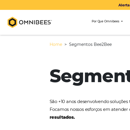
Por Que Om
Home
>
Segmentos Bee2Be
Segme
São +10 anos desenvolvendo 
Focamos nossos esforços em a