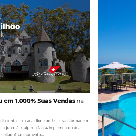
com a
Política de Privacidade
e quero receber mais informações.
IALISTA
ade
Omnibees
iga as novidades e conheça os depoimentos de nossos c