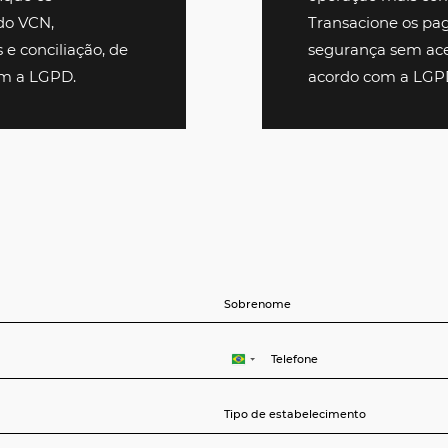
 condição para seus
ilizando conteúdo direto de
o ou dinâmico, ampliando a
sso marketplace que conta
, você oferece maior
ança para viagens
possibilidade de alterações
ções entre diversos
antindo a cumprimento das
s. Simplifique os
missão do VCN,