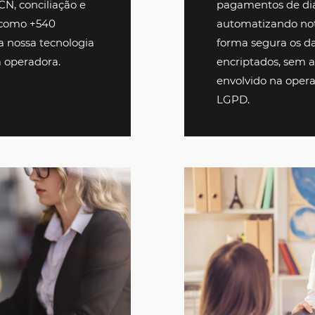
o de hotéis direto e
ndo sua operação mais
tável. Com uma plataforma
mos na melhoria da sua
nal. Simplifique os
rma segura, e conte com
são de VCN, conciliação e
os. Faça como +540
utilizam a nossa tecnologia
as da sua operadora.