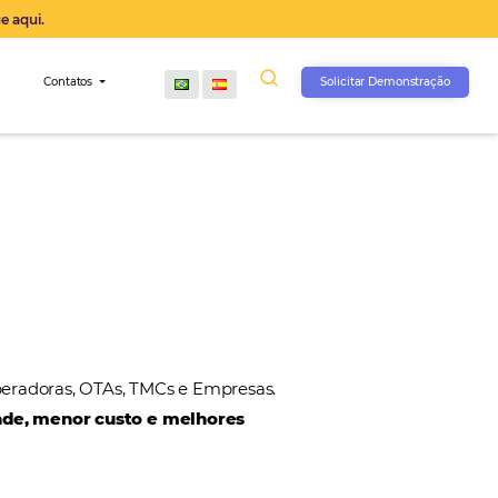
operação agora, clique aqui.
s
Comunidade
Contatos
ee
ias de Viagens, Operadoras, OTAs, TMCs e Empresas
ando mais agilidade, menor custo e melhores