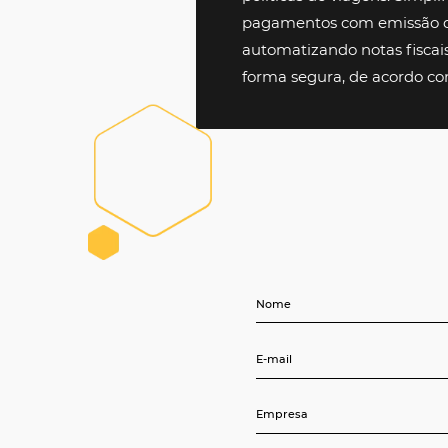
TMCs
Garanta a melhor
clientes
, disponib
hotéis – negociad
conexão com o no
com +10.000 hotéis
agilidade e segur
corporativas, com 
off-line e compara
fornecedores, gar
políticas de viagen
pagamentos com e