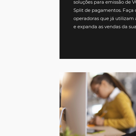
Acesse o conteúd
negociado
, torna
competitiva e ren
completa, auxilia
eficiência operacio
pagamentos de fo
soluções para emis
Split de pagament
operadoras que já 
e expanda as vend