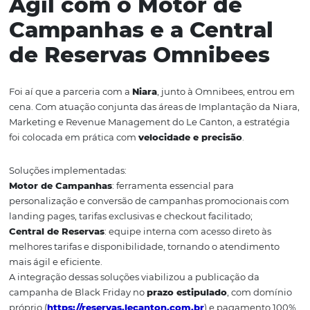
Faltando poucos dias para o mês de novembro, a equipe
Canton precisava lançar uma campanha promocional r
com descontos de até 40% — mas sem comprometer o
planejamento de receita ou a experiência do hóspede. Pa
era necessário implantar ferramentas potentes de form
integrada e eficiente
.
A Solução: Implantaç
Ágil com o Motor de
Campanhas e a Centra
de Reservas Omnibee
Foi aí que a parceria com a
Niara
, junto à Omnibees, en
cena. Com atuação conjunta das áreas de Implantação d
Marketing e Revenue Management do Le Canton, a estr