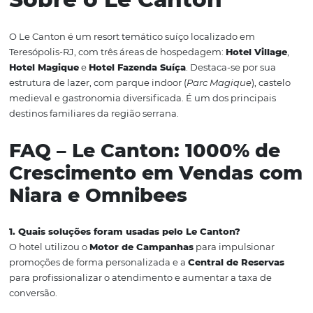
Ferramentas desenhadas
para conversão
O
Motor de Campanhas
reduz atritos na jornada de c
com páginas otimizadas, URL personalizada e processo 
reserva em poucos cliques. Já a
Central de Reservas
tra
o time de atendimento em um verdadeiro time de vend
cotações automatizadas e conclusão de reservas online.
Estratégia tarifária simpl
eficaz
Com a ajuda do RM e da flexibilidade das ferramentas, o
Canton criou
ofertas com descontos reais
, evitando re
complexas e aumentando a taxa de conversão sem
comprometer o ADR (diária média).