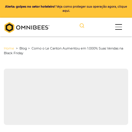
Alerta: golpes no setor hoteleiro!
Veja como proteger sua operação ago
aqui.
Home
> Blog >
Como o Le Canton Aumentou em 1.000% Suas Ven
Black Friday