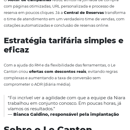
“A parceria com a Niara e a implantação do Motor de
Campanhas foram fundamentais para alavancar nossas
nesse período estratégico de Black Friday. Em questão d
os resultados já falavam por si.”
—
Marcos Motta, Diretor de Vendas e Marketing, Le 
Além da conversão recorde, o hotel passou a contar co
estrutura digital de vendas direta mais robusta e escaláv
para outras datas estratégicas como Natal, Réveillon e fé
verão.
Por Que Essa Estratég
Funcionou?