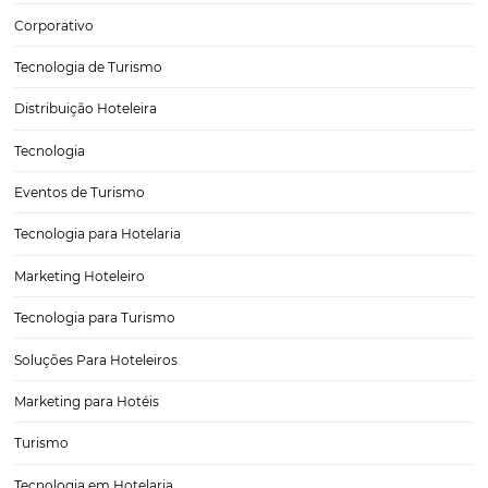
cliente na hotelaria
Você já parou para pensar no caminho que o hóspede percorre até re
uma reserva no seu hotel? Este trajeto inicia no despertar do desejo
viagem até o momento da decisão de compra. E é isso o que cha
da jornada do cliente na hotelaria. Ao mapearmos…
Como fidelizar hóspedes? Confira 4 dicas infalíve
Não possuir uma estratégia essencialmente focada em retenção e f