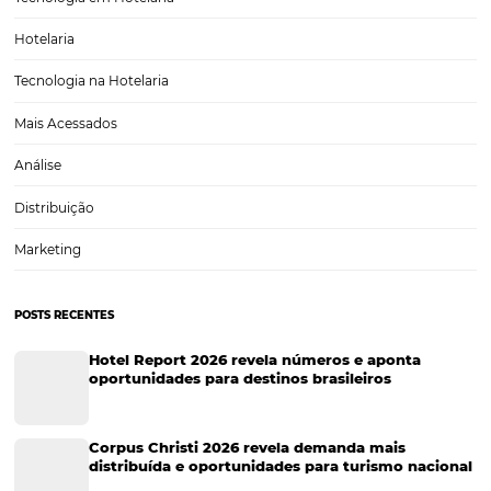
de clientes é uma característica forte de mercados muito tradicionai
Entretanto, o cenário econômico e o mercado estão mudando. E iss
ao setor hoteleiro — mercado também bastante clássico —…
CATEGORIAS
Tecnologia Hoteleira
Gestão Financeira
Cases de Sucesso
Tecnologia no Turismo
Gestão Hoteleira
Sustentabilidade
Turismo e Hotelaria