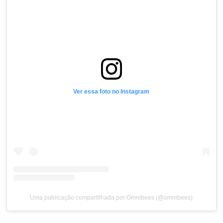
Crescem 1000% em 2
Horas
Com a campanha no ar logo na manhã seguinte à impla
os efeitos foram
imediatos
. Em apenas 24 horas, o Le C
registrou um crescimento de
1000% no volume de ven
comparado à média diária anterior. Um resultado que e
não apenas a força da marca Le Canton, mas também a
eficiência das soluções da Omnibees via Niara
.