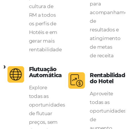
Para Pousadas, Hotéis e Redes Hoteleiras
ão
Fácil de
Acomp
Usar
de
Result
Pensado
Configu
com foco
“forecas
em
do Hote
promover a
para
cultura de
acompa
o
RM a todos
de
os perfis de
resultad
Hotéis e em