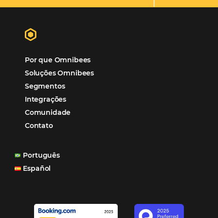
Como o Le Canton
Aumentou
em 1.000% Suas Vendas
na
Black Friday
Em datas estratégicas como a Black Friday, cada
dia conta — e cada clique pode se transformar e
uma reserva. O Le Canton entendeu esse desafio 
junto à equipe da Niara, implementou duas
soluções da Omnibees de forma ágil e eficaz. O
resultado? Um aumento…
Continue lendo…