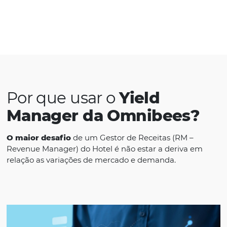
“Usamos a inteligência de dados da Omnib
para analisar o nosso negócio. Mas, passamo
também os dados do mercado. Isso foi
fundamental para entendermos o nosso des
como estamos entre a concorrência regional
assim, poder flutuar as tarifas e criar promo
de forma assertiva. “
Com o Bee Price – Yield Manager, configure
critérios dinâmicos de flutuação de preços,
impedindo que os aumentos de demanda
repentinos deixem de ser melhor explorados