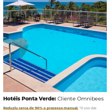
Como a Omnibees pode te ajudar
A Omnibees ajuda a simplificar a distribuição hoteleira
aumentar as vendas e fidelizar hóspedes, com um con
soluções focadas em conversão e resultado.
CONHEÇA AS SOLUÇÕES OMNIBEES