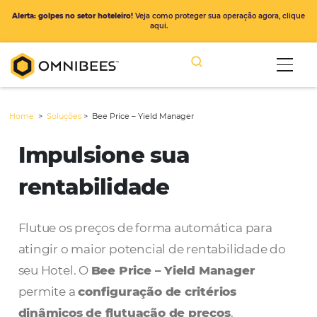
Alerta: golpes no setor hoteleiro!
Veja como proteger sua operação ago
aqui.
Home
>
Soluções
>
Bee Price – Yield Manager
Impulsione sua
rentabilidade
Flutue os preços de forma automática par
atingir o maior potencial de rentabilidade