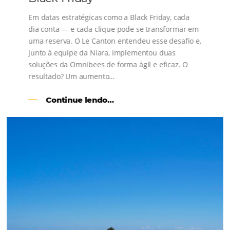
Faça uma gestão centralizada e integrada dos seus can
venda, alcance mais hóspedes e aumente a sua rentabi
Para Hotéis, Pousadas e Rede
Hoteleiras
Gestor de Canais
Bee2Bee HoteisNET
Motor de Reservas
Bee Connect – PMS