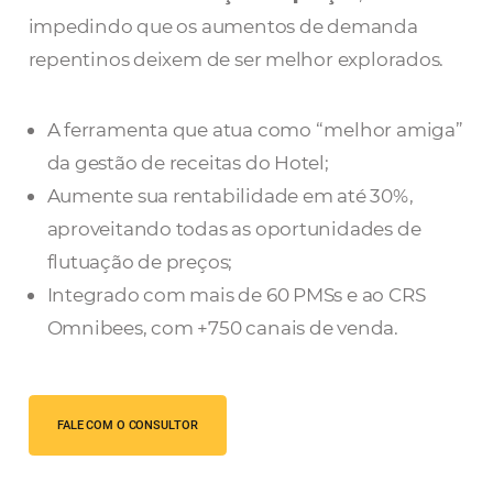
seu Hotel. O
Bee Price – Yield Manager
permite a
configuração de critérios
dinâmicos de flutuação de preços
,
impedindo que os aumentos de demanda
repentinos deixem de ser melhor explorad
A ferramenta que atua como “melhor a
da gestão de receitas do Hotel;
Aumente sua rentabilidade em até 30%,
aproveitando todas as oportunidades d
flutuação de preços;
Integrado com mais de 60 PMSs e ao CR
Omnibees, com +750 canais de venda.