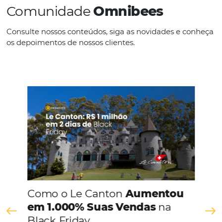
Com as flutuações de preços
automatizadas,
capture o máximo
da demanda e melhore sua
rentabilidade
de forma imediata.
Essa solução foi pensada com o único
foco de dar mais lucro aos Hotéis!
Utilize junto com o Yiel
Manager