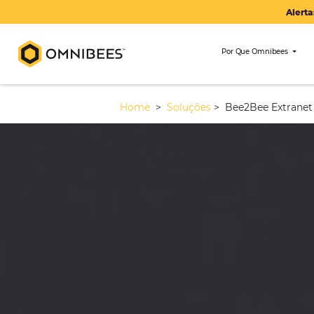
Por Que Om
Home
>
Soluções
>
Bee2Bee