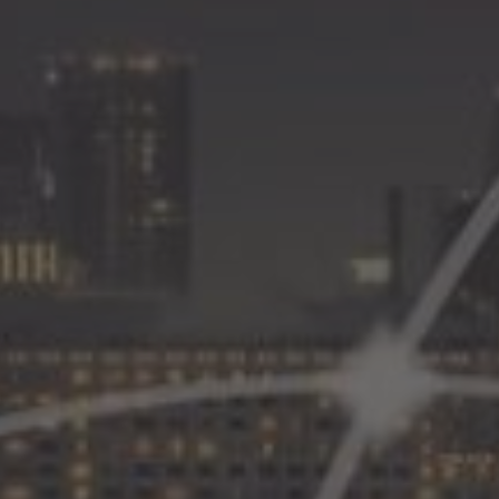
tranet própria para
nline, integre essas
al dos Hotéis e obtenha
ração, gerando mais