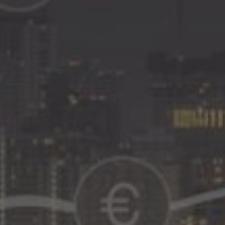
conteúdo, disponibilize sua ex
transformar Hotéis offline em o
reservas no sistema operacion
melhores resultados a sua ope
reservas e lucratividade.