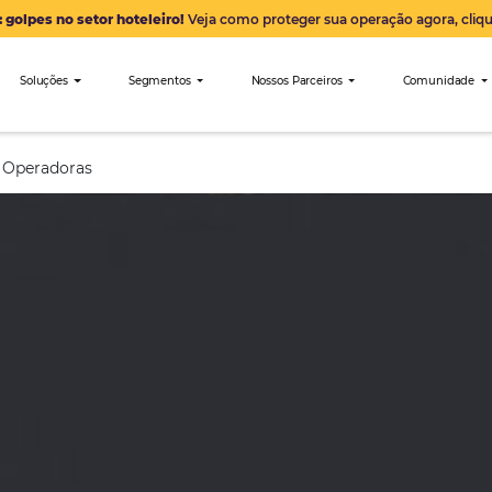
Alerta: golpes no setor hoteleiro!
Veja como proteger sua 
nibees
Soluções
Segmentos
Nossos Parceiro
 Extranet Operadoras