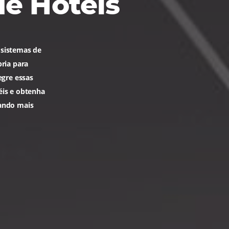
e
t de Hotéis
cte novos sistemas de