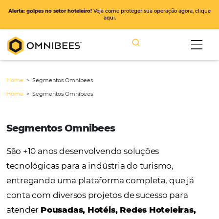
Alerta: golpes no setor hoteleiro!
Veja como proteger sua operação ago
aqui.
Home
>
Segmentos Omnibees
Home
>
Segmentos Omnibees
Segmentos Omnibees
São +10 anos desenvolvendo soluções
tecnológicas para a indústria do turismo,
entregando uma plataforma completa, que 