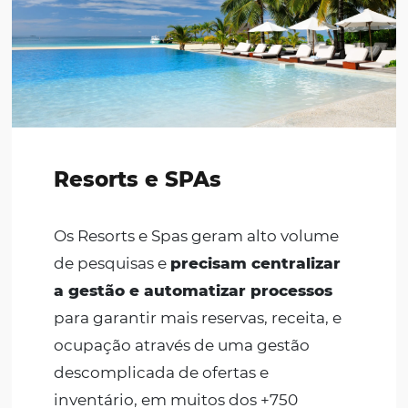
melhoram a distribuição e a
visibilidade da sua pousada, através d
ferramentas personalizadas que
proporcionam aumento de reservas,
alcançando +750 canais de venda em
uma solução de fácil gestão.
Incremente suas vendas diretas e
transforme o seu site em um e-
commerce, aumentando sua
ocupação e vendas com as nossas
soluções.