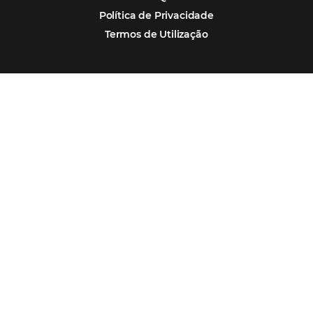
Paula Medeiros – Gerente Comercial
Maceió, AL
Veja mais cases
Assine nossa
Newsletter
CADASTRAR
Alternative: