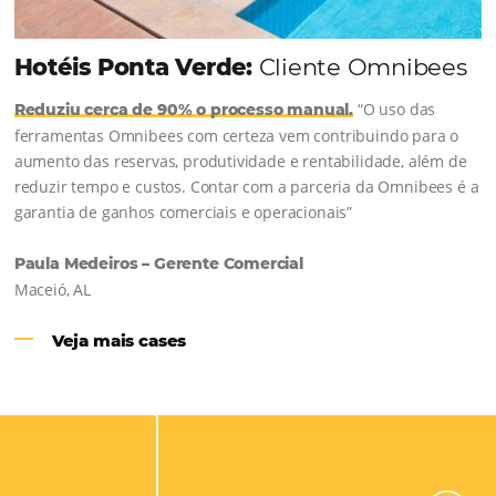
Como o Le Canton
Aumentou
em 1.000% Suas Vendas
na
Black Friday
Em datas estratégicas como a Black Friday, cada
dia conta — e cada clique pode se transformar e
uma reserva. O Le Canton entendeu esse desafio 
junto à equipe da Niara, implementou duas
soluções da Omnibees de forma ágil e eficaz. O
resultado? Um aumento…
Continue lendo…