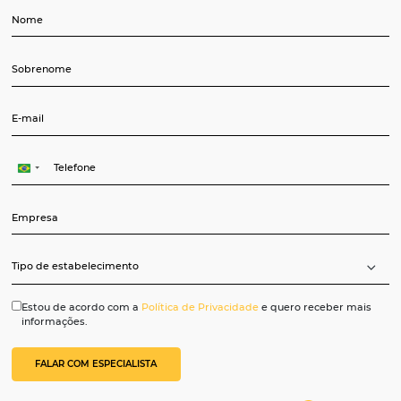
Os Resorts e Spas geram alto volume
de pesquisas e
precisam centralizar
a gestão e automatizar processos
para garantir mais reservas, receita, e
ocupação através de uma gestão
descomplicada de ofertas e
inventário, em muitos dos +750
diferentes canais de venda
conectados ao nosso ecossistema.
Disponibilizamos uma plataforma
completa e integrada, desde
ferramentas de análise de dados e de