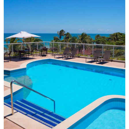
Comunidade
Omnibees
Consulte nossos conteúdos, siga as novidades e 
os depoimentos de nossos clientes.
s
l