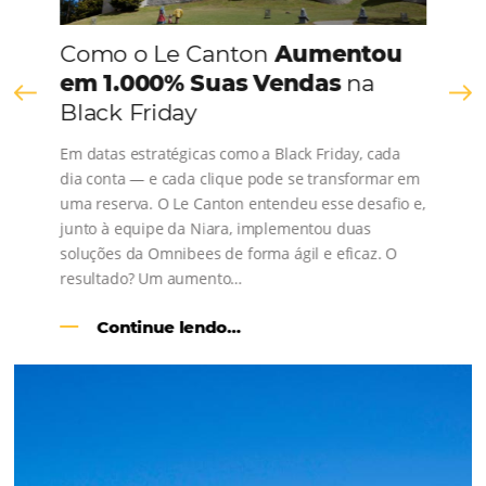
Brazil
+55
Estou de acordo com a
Política de Privacidade
e quero recebe
informações.
FALAR COM ESPECIALISTA
Alternative: