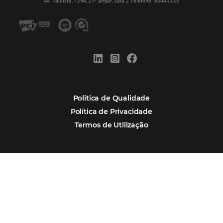
Alternative:
Por que Omnibees
Soluções Omnibees
Segmentos
Integrações
Comunidade
Contato
Português
Español