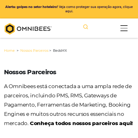
Alerta: golpes no setor hoteleiro!
Veja como proteger sua operação ago
aqui.
Home
>
Nossos Parceiros
>
BedsMX
Nossos Parceiros
A Omnibees está conectada a uma ampla r
parceiros, incluindo PMS, RMS, Gateways de
Pagamento, Ferramentas de Marketing, Bo
Engines e muitos outros recursos essenciais