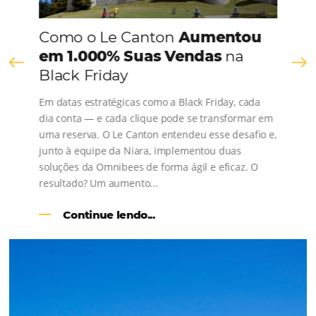
Comunidade
Omnibees
Consulte nossos conteúdos, siga as novidades e 
os depoimentos de nossos clientes.
s
l