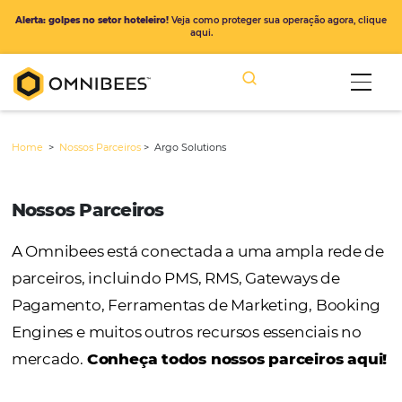
Alerta: golpes no setor hoteleiro!
Veja como proteger sua operação ago
aqui.
Home
>
Nossos Parceiros
>
Argo Solutions
Nossos Parceiros
A Omnibees está conectada a uma ampla r
parceiros, incluindo PMS, RMS, Gateways de
Pagamento, Ferramentas de Marketing, Bo
Engines e muitos outros recursos essenciais