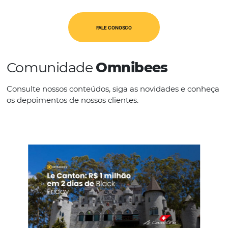
OBT
IDIOMAS
Espanhol
Inglês
Português
FALE CONOSCO