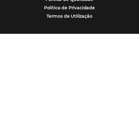
Por que Omnibees
Soluções Omnibees
Segmentos
Integrações
Comunidade
Contato
Português
Español