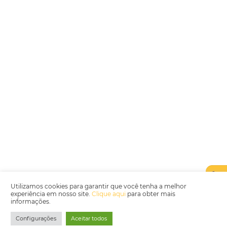
Encarregada de Dados (D.P.O.) – Teresa Cristina Sant’Anna – E-mail de
juridico.compliance@omnibees.com
OMNIBEES Soluções em Tecnologia S.A. CNPJ 60.062.296/0001-0
Av. Paulista, 1294, 21º andar, sala 2 Telefone: 4504-0000
Política de Qualidade
Política de Privacidade
Termos de Utilização