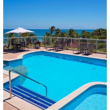
Como o Le Canton
Aumentou
em 1.000% Suas Vendas
na
Black Friday
Em datas estratégicas como a Black Friday, cada
dia conta — e cada clique pode se transformar e
uma reserva. O Le Canton entendeu esse desafio 
junto à equipe da Niara, implementou duas
soluções da Omnibees de forma ágil e eficaz. O
resultado? Um aumento...
Continue lendo...