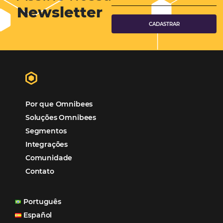
Hotéis Ponta Verde:
Cliente Omni
“O uso d
Reduziu cerca de 90% o processo manual.
ferramentas Omnibees com certeza vem contribuindo p
aumento das reservas, produtividade e rentabilidade, a
reduzir tempo e custos. Contar com a parceria da Omni
garantia de ganhos comerciais e operacionais”
Paula Medeiros – Gerente Comercial
Maceió, AL
Veja mais cases