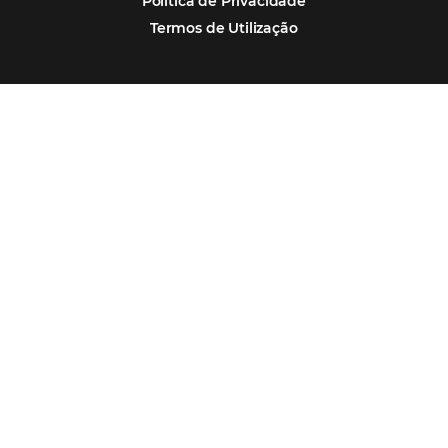
Soluções Omnibees
Segmentos
Integrações
Comunidade
Contato
Português
Español
Encarregada de Dados (D.P.O.) – Teresa Cristina Sant’Anna – E-mail de