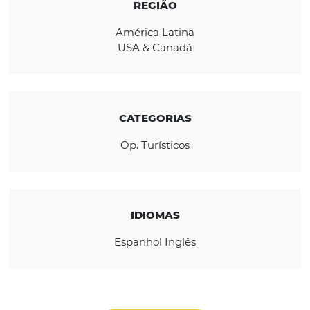
reconhecida por seus associados, fornecedo
clientes como a opção mais segura e sólida 
contratação de pacotes e serviços turísticos.
REGIÃO
América Latina
USA & Canadá
CATEGORIAS