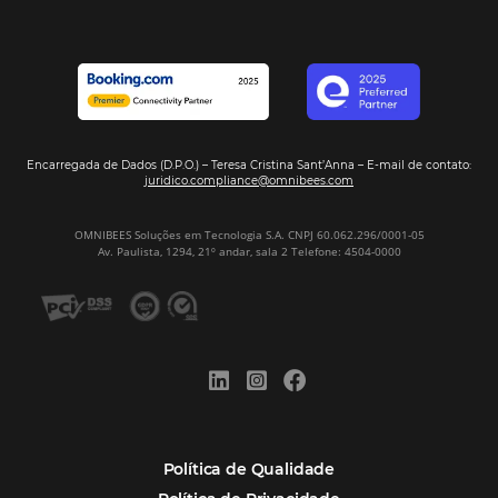
Assine nossa
Newsletter
CADASTRAR
Alternative:
Por que Omnibees