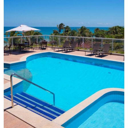
em 1.000% Suas Vendas
na
Black Friday
Em datas estratégicas como a Black Friday, cada
dia conta — e cada clique pode se transformar e
uma reserva. O Le Canton entendeu esse desafio 
junto à equipe da Niara, implementou duas
soluções da Omnibees de forma ágil e eficaz. O
resultado? Um aumento...
Continue lendo...