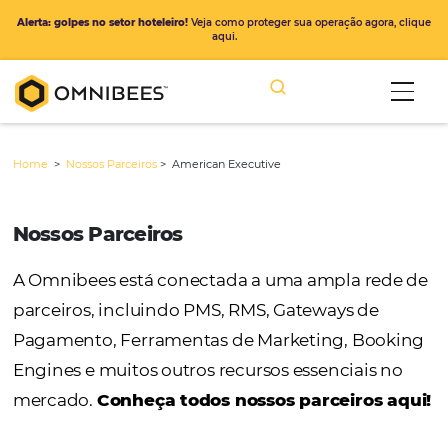
Alerta: golpes no setor hoteleiro!
Veja como proteger sua operação ago
aqui.
Home
>
Nossos Parceiros
>
American Executive
Nossos Parceiros
A Omnibees está conectada a uma ampla r
parceiros, incluindo PMS, RMS, Gateways de
Pagamento, Ferramentas de Marketing, Bo
Engines e muitos outros recursos essenciais