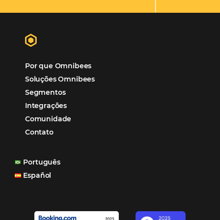
Hotéis Ponta Verde:
Cliente Omni
“O uso d
Reduziu cerca de 90% o processo manual.
ferramentas Omnibees com certeza vem contribuindo p
aumento das reservas, produtividade e rentabilidade, a
reduzir tempo e custos. Contar com a parceria da Omni
garantia de ganhos comerciais e operacionais”
Paula Medeiros – Gerente Comercial
Maceió, AL
Veja mais cases