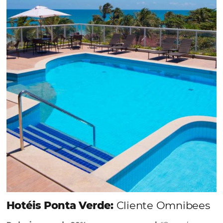
Em datas estratégicas como a Black Friday, cada
dia conta — e cada clique pode se transformar e
uma reserva. O Le Canton entendeu esse desafio 
junto à equipe da Niara, implementou duas
soluções da Omnibees de forma ágil e eficaz. O
resultado? Um aumento...
Continue lendo...