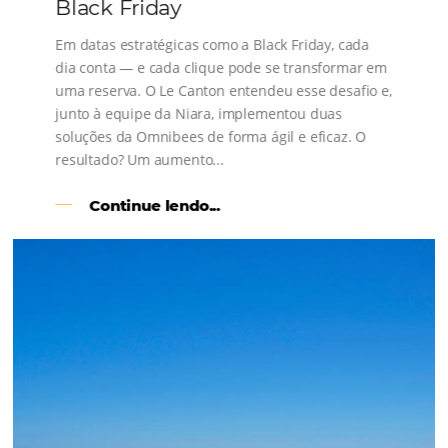
s
l
Como o Le Canton
Aumentou
em 1.000% Suas Vendas
na
Black Friday