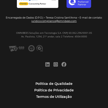
Assine nossa
Newsletter
CADASTRAR
Alternative:
Por que Omnibees
Soluções Omnibees
Segmentos
Integrações