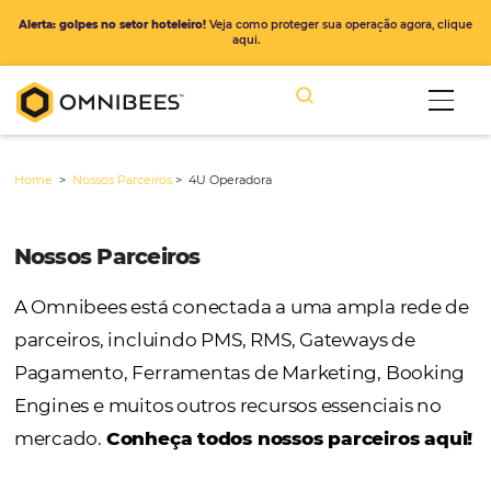
Alerta: golpes no setor hoteleiro!
Veja como proteger sua operação ago
aqui.
Home
>
Nossos Parceiros
>
4U Operadora
Nossos Parceiros
A Omnibees está conectada a uma ampla r
parceiros, incluindo PMS, RMS, Gateways de
Pagamento, Ferramentas de Marketing, Bo
Engines e muitos outros recursos essenciais