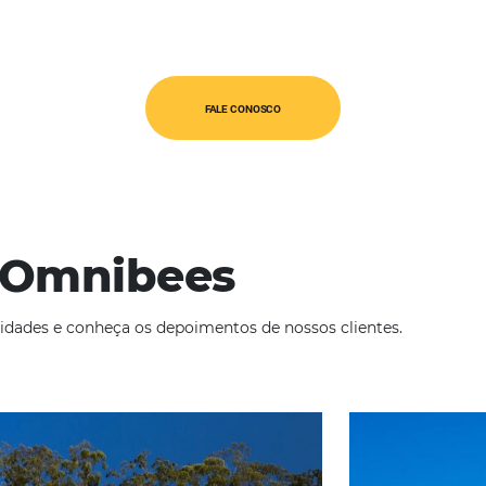
cas
s os R$ 246 milhões de vendas,
rado para todo o primeiro semestre.
FALE CONOSCO