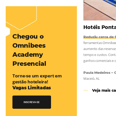
mentou em 1.000% Suas Vendas
na
Friday, cada dia conta — e cada clique pode se transformar em
esse desafio e, junto à equipe da Niara, implementou duas
e eficaz. O resultado? Um aumento...