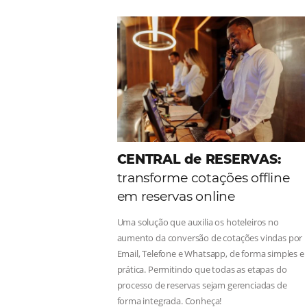
Como o Le Canton
Au
Black Friday
Em datas estratégicas como a Black 
uma reserva. O Le Canton entendeu 
soluções da Omnibees de forma ágil 
Continue lendo...