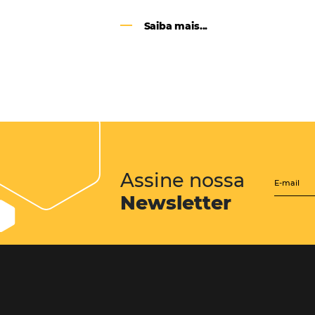
CENTRAL de RESERV
transforme cotações of
em reservas online
Uma solução que auxilia os hoteleir
aumento da conversão de cotações 
Email, Telefone e Whatsapp, de form
prática. Permitindo que todas as et
processo de reservas sejam gerenci