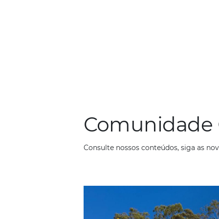
Característi
Até maio, foram alcançado
número 21% acima do espe