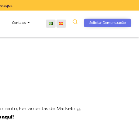
operação agora, clique aqui.
s
Comunidade
Contatos
, Gateways de Pagamento, Ferramentas de Marketin
 nossos parceiros aqui!