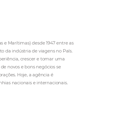
s, Passagens Aéreas e Marítimas) desde 1947 entre a
no desenvolvimento da indústria de viagens no País.
am para adquirir experiência, crescer e tomar uma
porativo. A certeza de novos e bons negócios se
às pequenas corporações. Hoje, a agência é
de grandes companhias nacionais e internacionais.