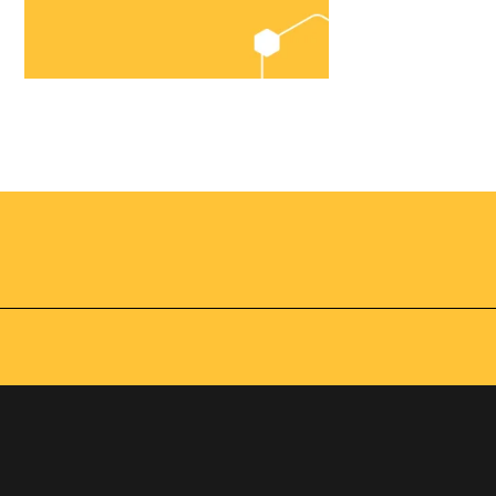
Chegou o
Omnibees
Academy
AS:
Presencial
fline
Torne-se um expert em
gestão hoteleira!
os no
Vagas Limitadas
vindas por
a simples e
apas do
INSCREVA-SE
adas de