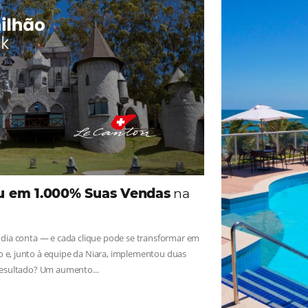
ade
Omnibees
iga as novidades e conheça os depoimentos de nossos c