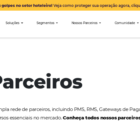
Alerta: golpes no setor hoteleiro!
Veja como proteger sua 
nibees
Soluções
Segmentos
Nossos Parceiro
AVIPAM
 Parceiros
a uma ampla rede de parceiros, incluindo PMS, RMS
tros recursos essenciais no mercado.
Conheça todos