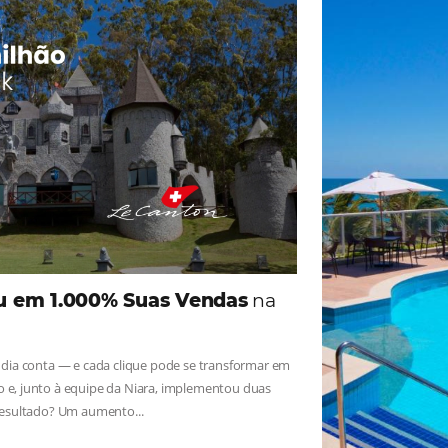
ade
Omnibees
iga as novidades e conheça os depoimentos de nossos c