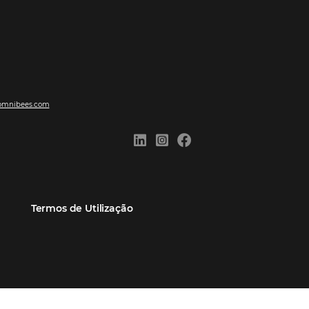
ões
Comunidade
Contato
eiros
Omnibees Academy
Atendimento ao Cliente
Parceiro
Blog
Reclame Aqui
Webinars Omnibees
Carreiras
Casos de Sucesso
Medidas de atuação