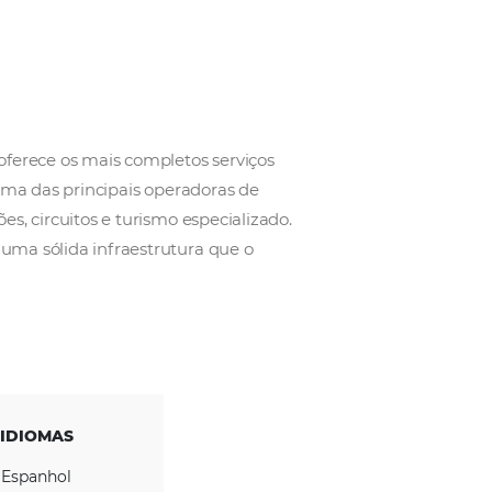
Group
s de experiência, oferece os mais completos serviço
tornando-se assim uma das principais operadoras de
 grupos, convenções, circuitos e turismo especializa
ivo e DMC possui uma sólida infraestrutura que o
aos seus clientes.