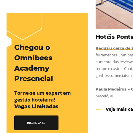
mentou em 1.000% Suas Vendas
na
Friday, cada dia conta — e cada clique pode se transformar em
esse desafio e, junto à equipe da Niara, implementou duas
e eficaz. O resultado? Um aumento...