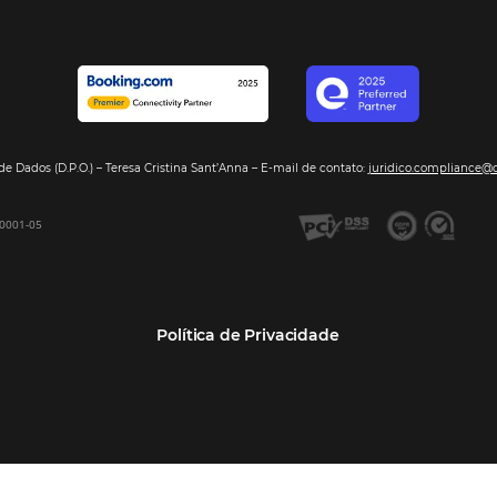
Segmentos
Integraç
Dados de Mercado
Pousadas
Nossos Parc
Inteligência de Dados
Hotéis
Seja nosso 
GDS Sabre, Amadeus
Redes Hoteleiras
Integração PMS
Resorts e Spas
Bee2Bee – Extranet
Agências de Viagens
Bee2Bee – Pagamento
Operadoras Turísticas
Seguro
TMCs
Bee2Bee – Operadora e
Empresas