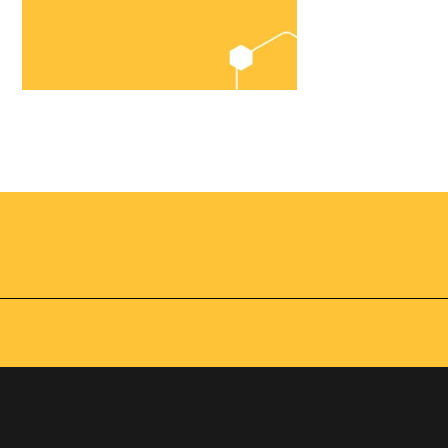
Chegou o
Omnibees
Academy
AS:
Presencial
fline
Torne-se um expert em
gestão hoteleira!
os no
Vagas Limitadas
vindas por
a simples e
apas do
INSCREVA-SE
adas de