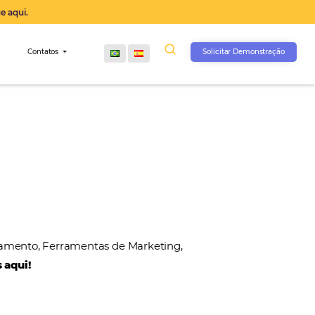
operação agora, clique aqui.
s
Comunidade
Contatos
, Gateways de Pagamento, Ferramentas de Marketin
 nossos parceiros aqui!