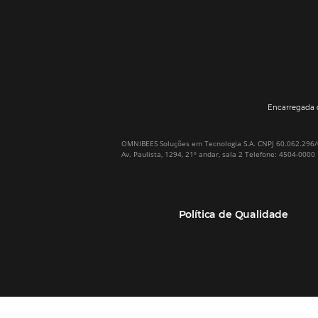
Por que Omnibees
Soluções Omnibees
Sobre a Omnibees
HotéisNet / Operadoras
A Omnibees em números
Gestor de Canais
Nossos Clientes
Bee2Pay Pagamentos
Nossa Equipe
Seguros
Casos de Sucesso
Motor de Reservas
Projeto PT
Website
(RGPC) – Portugal
Central de Reservas
Calculadora de ROI
CRM e Automação de