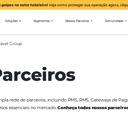
Alerta: golpes no setor hoteleiro!
Veja como proteger sua 
nibees
Soluções
Segmentos
Nossos Parceiro
Cancun Travel Group
 Parceiros
a uma ampla rede de parceiros, incluindo PMS, RMS
tros recursos essenciais no mercado.
Conheça todos