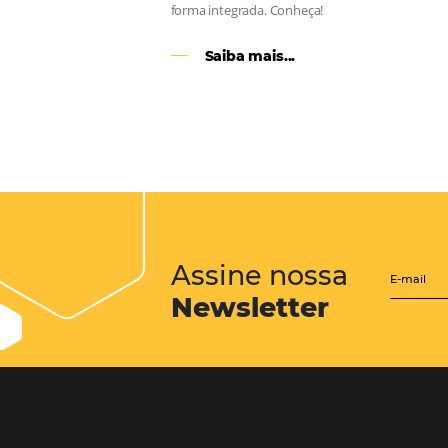
CENTRAL de RESERV
transforme cotações of
em reservas online
Uma solução que auxilia os hoteleir
aumento da conversão de cotações 
Email, Telefone e Whatsapp, de form
prática. Permitindo que todas as et
processo de reservas sejam gerenci
forma integrada. Conheça!