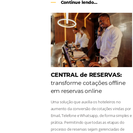
Como o Le Canton
Au
Black Friday
Em datas estratégicas como a Black 
uma reserva. O Le Canton entendeu 
soluções da Omnibees de forma ágil 
Continue lendo...