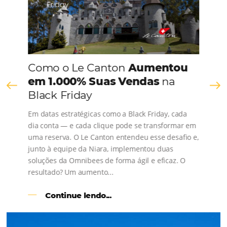
CONHEÇA A EMPRESA
Comunidade
Omnibees
Consulte nossos conteúdos, siga as novidades e 
os depoimentos de nossos clientes.
s
l