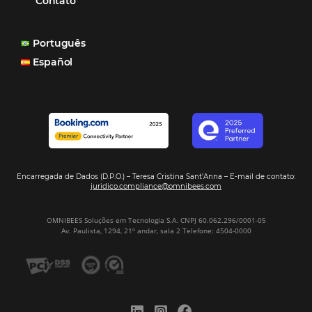
Paula Medeiros – Gerente Comercial
Maceió, AL
Veja mais cases
Assine nossa
Newsletter
CADASTRAR
Alternative: