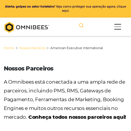
Alerta: golpes no setor hoteleiro!
Veja como proteger sua operação ago
aqui.
Home
>
Nossos Parceiros
>
American Executive International
Nossos Parceiros
A Omnibees está conectada a uma ampla r
parceiros, incluindo PMS, RMS, Gateways de
Pagamento, Ferramentas de Marketing, Bo
Engines e muitos outros recursos essenciais