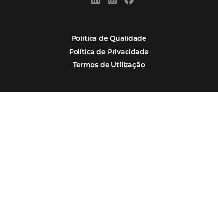
Por que Omnibees
Soluções Omnibees
Segmentos
Integrações
Comunidade
Contato
Português
Español