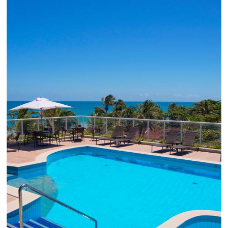
Como o Le Canton
Aumentou
em 1.000% Suas Vendas
na
Black Friday
Em datas estratégicas como a Black Friday, cada
dia conta — e cada clique pode se transformar e
uma reserva. O Le Canton entendeu esse desafio 
junto à equipe da Niara, implementou duas
soluções da Omnibees de forma ágil e eficaz. O
resultado? Um aumento...
Continue lendo...