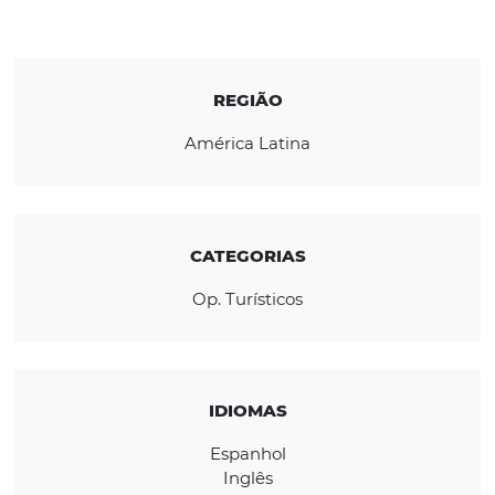
confiável de serviços turísticos e desenvolv
programa de “Soluções Globais” que entreg
soluções sob medida para cada um de seus
clientes, otimizando as tarefas de gestão de
viagens e proporcionando uma melhor
experiência geral.
REGIÃO
América Latina