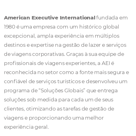
Executive
International
American Executive International
fundad
1980 é uma empresa com um histórico glob
excepcional, ampla experiência em múltipl
destinos e expertise na gestão de lazer e ser
de viagens corporativas. Graças à sua equip
profissionais de viagens experientes, a AEI é
reconhecida no setor como a fonte mais seg