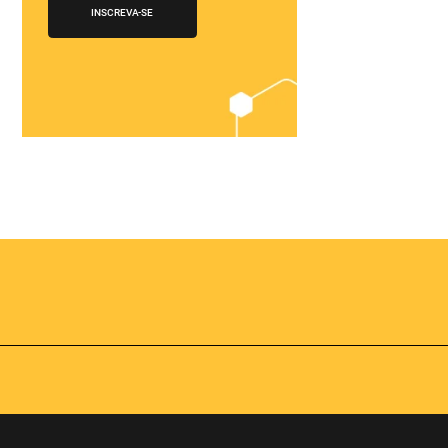
Chegou o
Omnibees
Academy
AS:
Presencial
fline
Torne-se um expert em
gestão hoteleira!
os no
Vagas Limitadas
vindas por
a simples e
apas do
INSCREVA-SE
adas de