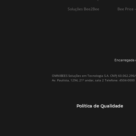
Por que Omnibees
Soluções Omnibees
Sobre a Omnibees
HotéisNet / Operadoras
A Omnibees em números
Gestor de Canais
Nossos Clientes
Bee2Pay Pagamentos
Nossa Equipe
Seguros
Casos de Sucesso
Motor de Reservas
Projeto PT
Website
(RGPC) – Portugal
Central de Reservas