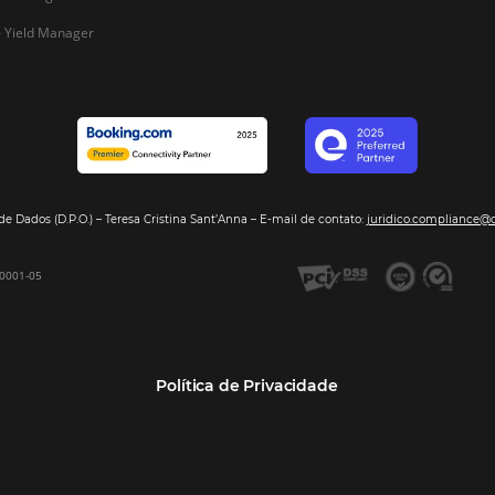
Segmentos
Integraç
Dados de Mercado
Pousadas
Nossos Parc
Inteligência de Dados
Hotéis
Seja nosso 
GDS Sabre, Amadeus
Redes Hoteleiras
Integração PMS
Resorts e Spas
Bee2Bee – Extranet
Agências de Viagens
Bee2Bee – Pagamento
Operadoras Turísticas
Seguro
TMCs