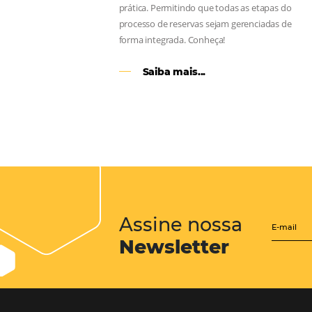
CENTRAL de RESERV
transforme cotações of
em reservas online
Uma solução que auxilia os hoteleir
aumento da conversão de cotações 
Email, Telefone e Whatsapp, de form
prática. Permitindo que todas as et
processo de reservas sejam gerenci