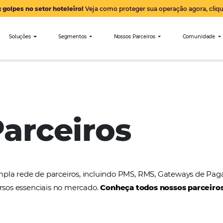
Alerta: golpes no setor hoteleiro!
Veja como proteger sua 
nibees
Soluções
Segmentos
Nossos Parceiro
Atrápalo
 Parceiros
a uma ampla rede de parceiros, incluindo PMS, RMS
tros recursos essenciais no mercado.
Conheça todos