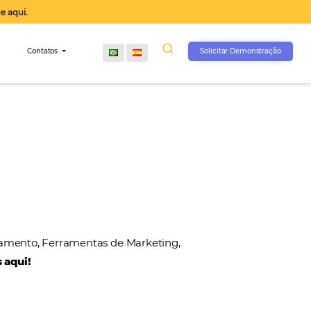
operação agora, clique aqui.
s
Comunidade
Contatos
, Gateways de Pagamento, Ferramentas de Marketin
 nossos parceiros aqui!