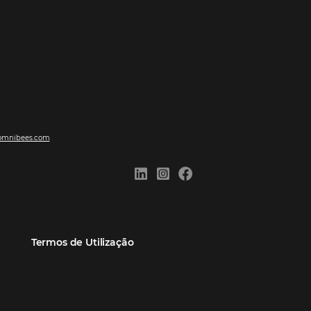
ões
Comunidade
Contato
eiros
Omnibees Academy
Atendimento ao Cliente
Parceiro
Blog
Reclame Aqui
Webinars Omnibees
Carreiras
Casos de Sucesso
Medidas de atuação