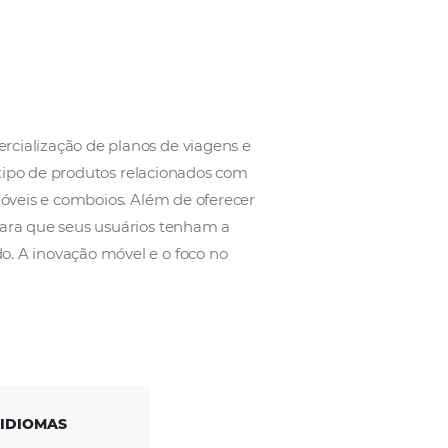
cializada na comercialização de planos de viagens 
 atividades e todo o tipo de produtos relacionados co
os, aluguer de automóveis e comboios. Além de oferec
 a Atrápalo prima para que seus usuários tenham a
ento personalizado. A inovação móvel e o foco no