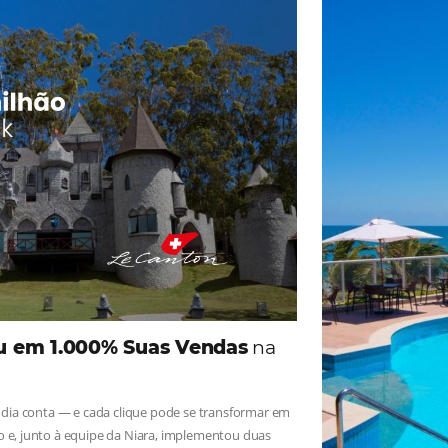
ade
Omnibees
iga as novidades e conheça os depoimentos de nossos c