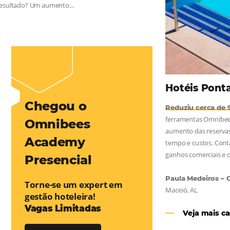
mentou em 1.000% Suas Vendas
na
Friday, cada dia conta — e cada clique pode se transformar em
esse desafio e, junto à equipe da Niara, implementou duas
e eficaz. O resultado? Um aumento...