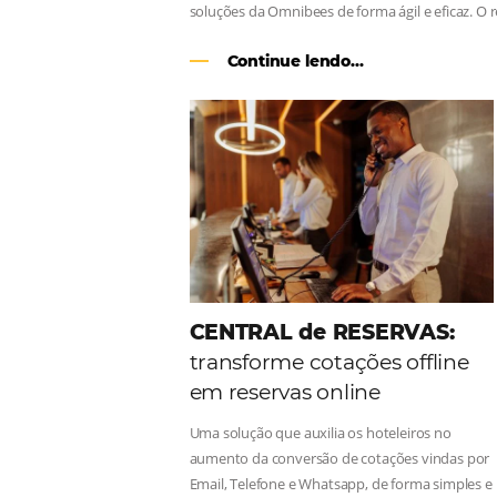
Como o Le Canton
Au
Black Friday
Em datas estratégicas como a Black 
uma reserva. O Le Canton entendeu 
soluções da Omnibees de forma ágil 
Continue lendo...