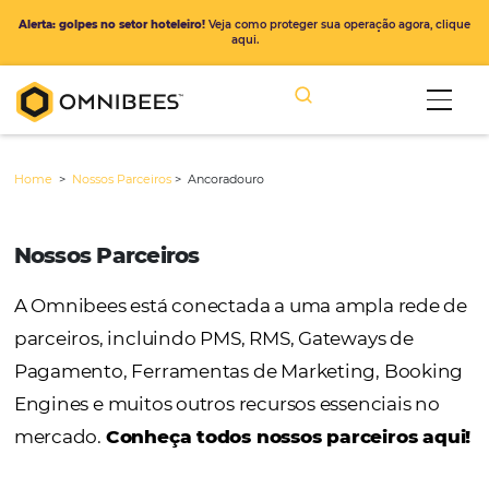
Alerta: golpes no setor hoteleiro!
Veja como proteger sua operação ago
aqui.
Home
>
Nossos Parceiros
>
Ancoradouro
Nossos Parceiros
A Omnibees está conectada a uma ampla r
parceiros, incluindo PMS, RMS, Gateways de
Pagamento, Ferramentas de Marketing, Bo
Engines e muitos outros recursos essenciais