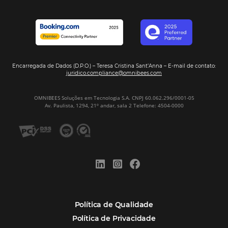
Assine nossa
Newsletter
CADASTRAR
Alternative:
Por que Omnibees
Soluções Omnibees