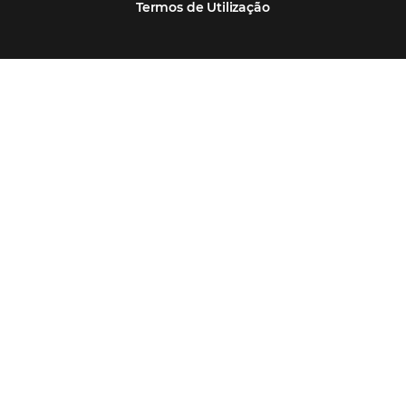
Segmentos
Integrações
Comunidade
Contato
Português
Español
Encarregada de Dados (D.P.O.) – Teresa Cristina Sant’Anna – E-mail de
juridico.compliance@omnibees.com