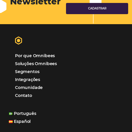
Hotéis Ponta Verde:
Cliente Omni
“O uso d
Reduziu cerca de 90% o processo manual.
ferramentas Omnibees com certeza vem contribuindo p
aumento das reservas, produtividade e rentabilidade, a
reduzir tempo e custos. Contar com a parceria da Omni
garantia de ganhos comerciais e operacionais”
Paula Medeiros – Gerente Comercial
Maceió, AL
Veja mais cases