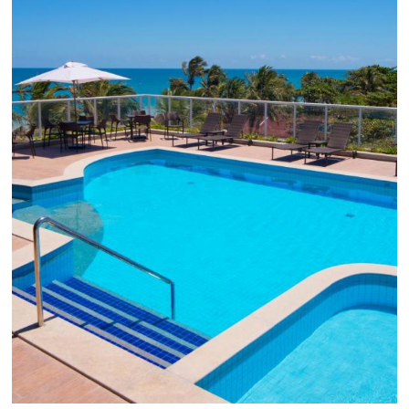
Black Friday
Em datas estratégicas como a Black Friday, cada
dia conta — e cada clique pode se transformar e
uma reserva. O Le Canton entendeu esse desafio 
junto à equipe da Niara, implementou duas
soluções da Omnibees de forma ágil e eficaz. O
resultado? Um aumento...
Continue lendo...