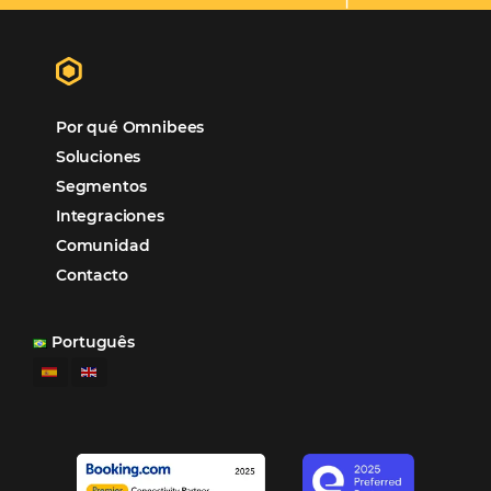
Omnibees
“
Esto facilita mucho la operación del día a día,
organizando todos los procesos y campañas de
Otro beneficio es la facilidad de uso por p
promoción.
los equipos de Contenido, Rendimiento, CRM y Ventas. Y
tercer beneficio es la posibilidad de realizar campañas 
múltiples canales”.
Hamilton Mattos – Representante de la agencia H
Ipojuca, PE / Brazil
Ver casos de éxito