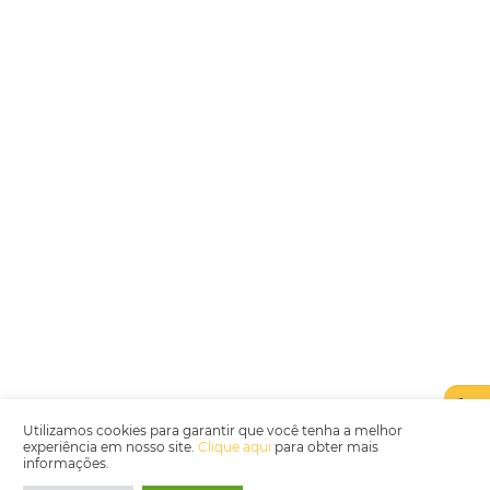
Encarregada de Dados (D.P.O.) – Teresa Cristina Sant’Anna – E-mail de
juridico.compliance@omnibees.com
OMNIBEES Soluções em Tecnologia S.A. CNPJ 60.062.296/0001-0
Av. Paulista, 1294, 21º andar, sala 2 Telefone: 4504-0000
Política de Qualidade
Política de Privacidade
Termos de Utilização