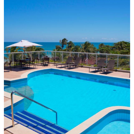
Como o Le Canton
Aumentou
em 1.000% Suas Vendas
na
Black Friday
Em datas estratégicas como a Black Friday, cada
dia conta — e cada clique pode se transformar e
uma reserva. O Le Canton entendeu esse desafio 
junto à equipe da Niara, implementou duas
soluções da Omnibees de forma ágil e eficaz. O
resultado? Um aumento...
Continue lendo...