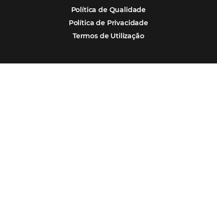
Por que Omnibees
Soluções Omnibees
Segmentos
Integrações
Comunidade
Contato
Português
Español