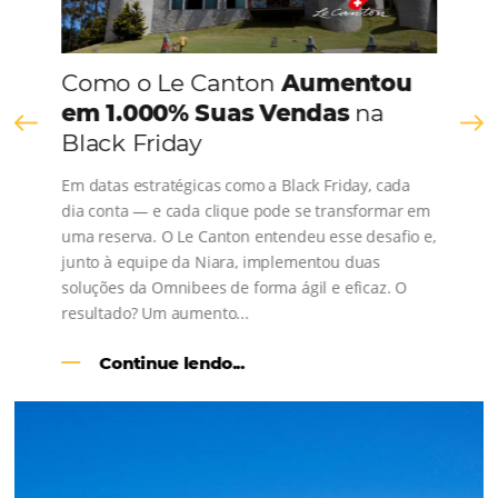
Comunidade
Omnibees
Consulte nossos conteúdos, siga as novidades e 
os depoimentos de nossos clientes.
s
l