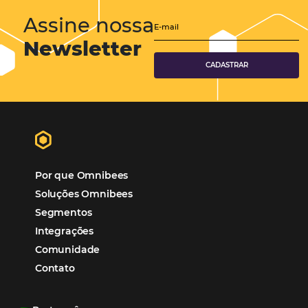
Hotéis Ponta Verde:
Cliente Omni
“O uso d
Reduziu cerca de 90% o processo manual.
ferramentas Omnibees com certeza vem contribuindo p
aumento das reservas, produtividade e rentabilidade, a
reduzir tempo e custos. Contar com a parceria da Omni
garantia de ganhos comerciais e operacionais”
Paula Medeiros – Gerente Comercial
Maceió, AL