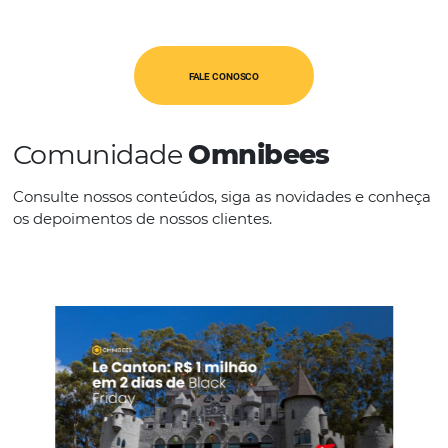
PMS
IDIOMAS
Espanhol
Inglês
Outros
Português
FALE CONOSCO