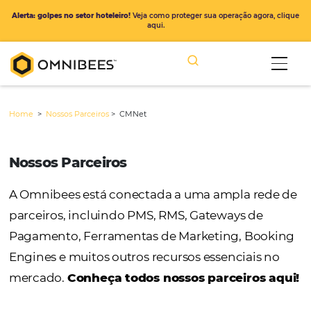
Alerta: golpes no setor hoteleiro!
Veja como proteger sua operação ago
aqui.
Home
>
Nossos Parceiros
>
CMNet
Nossos Parceiros
A Omnibees está conectada a uma ampla r
parceiros, incluindo PMS, RMS, Gateways de
Pagamento, Ferramentas de Marketing, Bo
Engines e muitos outros recursos essenciais