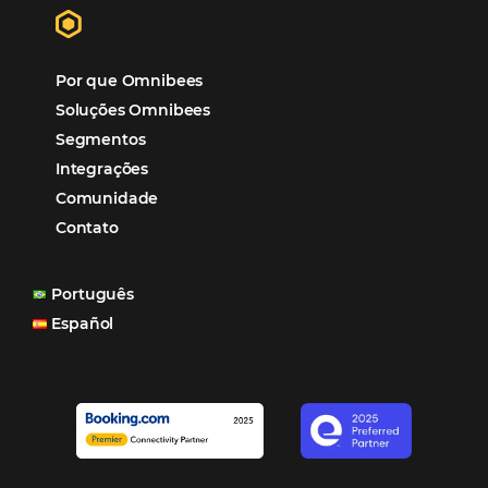
“O uso d
Reduziu cerca de 90% o processo manual.
ferramentas Omnibees com certeza vem contribuindo p
aumento das reservas, produtividade e rentabilidade, a
reduzir tempo e custos. Contar com a parceria da Omni
garantia de ganhos comerciais e operacionais”
Paula Medeiros – Gerente Comercial
Maceió, AL
Veja mais cases