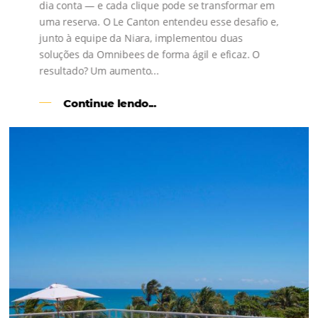
s
l
Como o Le Canton
Aumentou
em 1.000% Suas Vendas
na
Black Friday
Em datas estratégicas como a Black Friday, cada
dia conta — e cada clique pode se transformar e
uma reserva. O Le Canton entendeu esse desafio 