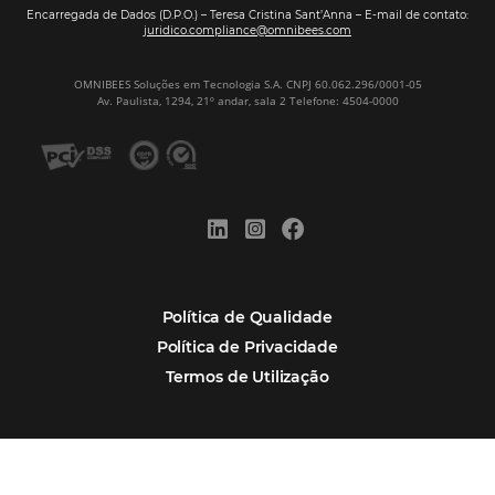
Assine nossa
Newsletter
CADASTRAR
Alternative:
Por que Omnibees
Soluções Omnibees
Segmentos
Integrações
Comunidade
Contato