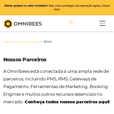
Alerta: golpes no setor hoteleiro!
Veja como proteger sua operação ago
aqui.
Home
>
Nossos Parceiros
>
BPAG
Nossos Parceiros
A Omnibees está conectada a uma ampla r
parceiros, incluindo PMS, RMS, Gateways de
Pagamento, Ferramentas de Marketing, Bo
Engines e muitos outros recursos essenciais