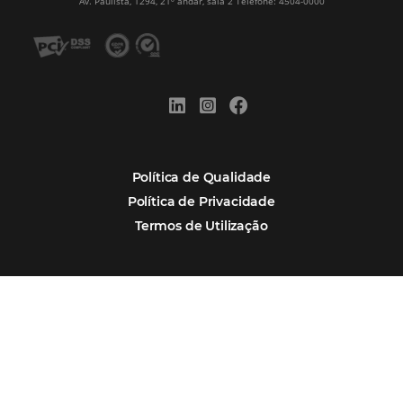
Alternative:
Por que Omnibees
Soluções Omnibees
Segmentos
Integrações
Comunidade
Contato
Português
Español