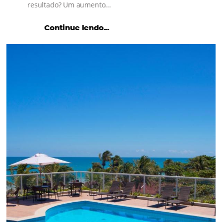
l
Como o Le Canton
Aumentou
em 1.000% Suas Vendas
na
Black Friday
Em datas estratégicas como a Black Friday, cada
dia conta — e cada clique pode se transformar e
uma reserva. O Le Canton entendeu esse desafio 
junto à equipe da Niara, implementou duas
soluções da Omnibees de forma ágil e eficaz. O
resultado? Um aumento...