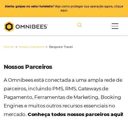
Alerta: golpes no setor hoteleiro!
Veja como proteger sua operação ago
aqui.
Home
>
Nossos Parceiros
>
Bespoke Travel
Nossos Parceiros
A Omnibees está conectada a uma ampla r
parceiros, incluindo PMS, RMS, Gateways de
Pagamento, Ferramentas de Marketing, Bo
Engines e muitos outros recursos essenciais