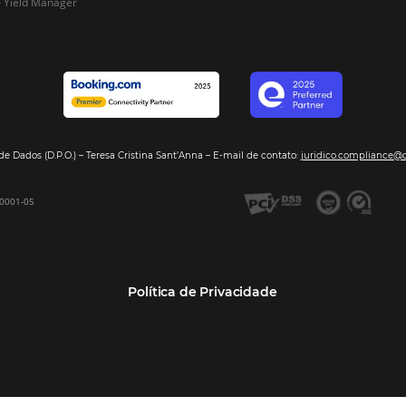
Segmentos
Integraç
Dados de Mercado
Pousadas
Nossos Parc
Inteligência de Dados
Hotéis
Seja nosso 
GDS Sabre, Amadeus
Redes Hoteleiras
Integração PMS
Resorts e Spas
Bee2Bee – Extranet
Agências de Viagens
Bee2Bee – Pagamento
Operadoras Turísticas
Seguro
TMCs
Bee2Bee – Operadora e
Empresas