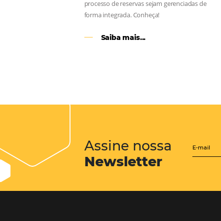
CENTRAL de RESERV
transforme cotações of
em reservas online
Uma solução que auxilia os hoteleir
aumento da conversão de cotações 
Email, Telefone e Whatsapp, de form
prática. Permitindo que todas as et
processo de reservas sejam gerenci
forma integrada. Conheça!