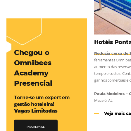
mentou em 1.000% Suas Vendas
na
Friday, cada dia conta — e cada clique pode se transformar em
esse desafio e, junto à equipe da Niara, implementou duas
e eficaz. O resultado? Um aumento...