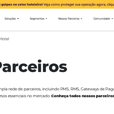
Alerta: golpes no setor hoteleiro!
Veja como proteger sua 
nibees
Soluções
Segmentos
Nossos Parceiro
Best Buy Hotel
 Parceiros
a uma ampla rede de parceiros, incluindo PMS, RMS
tros recursos essenciais no mercado.
Conheça todos