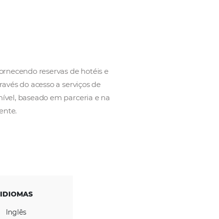
ntes de viagem, fornecendo reservas de hotéis e
poder ao agente, através do acesso a serviços de
endimento de alto nível, baseado em parceria e na
onfirmadas previamente.