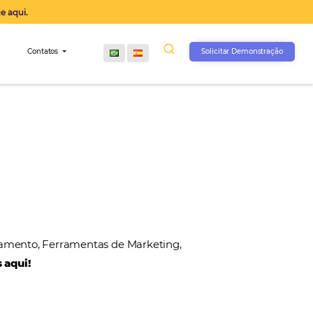
operação agora, clique aqui.
s
Comunidade
Contatos
, Gateways de Pagamento, Ferramentas de Marketin
 nossos parceiros aqui!