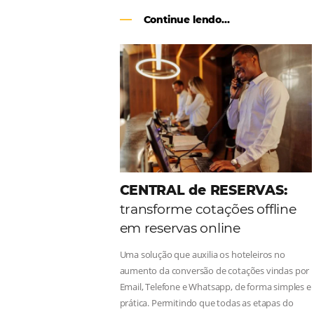
Como o Le Canton
Au
Black Friday
Em datas estratégicas como a Black 
uma reserva. O Le Canton entendeu 
soluções da Omnibees de forma ágil 
Continue lendo...