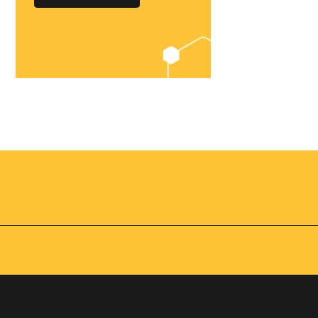
Chegou o
Omnibees
Academy
AS:
Presencial
fline
Torne-se um expert em
gestão hoteleira!
os no
Vagas Limitadas
vindas por
a simples e
apas do
INSCREVA-SE
adas de