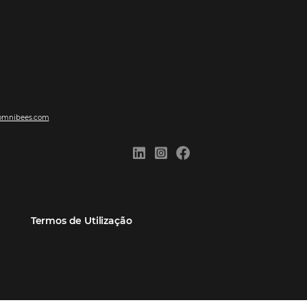
ões
Comunidade
Contato
eiros
Omnibees Academy
Atendimento ao Cliente
Parceiro
Blog
Reclame Aqui
Webinars Omnibees
Carreiras
Casos de Sucesso
Medidas de atuação