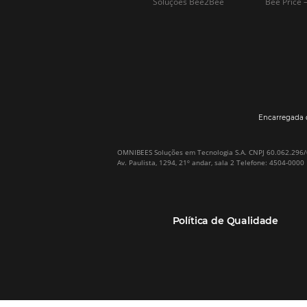
Por que Omnibees
Soluções Omnibees
Sobre a Omnibees
HotéisNet / Operadoras
A Omnibees em números
Gestor de Canais
Nossos Clientes
Bee2Pay Pagamentos
Nossa Equipe
Seguros
Casos de Sucesso
Motor de Reservas
Projeto PT
Website
(RGPC) – Portugal
Central de Reservas
Calculadora de ROI
CRM e Automação de