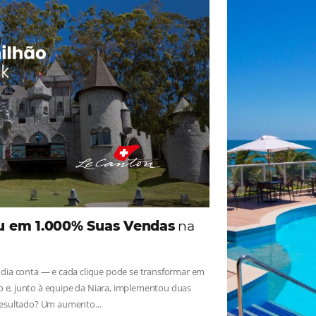
ade
Omnibees
iga as novidades e conheça os depoimentos de nossos c