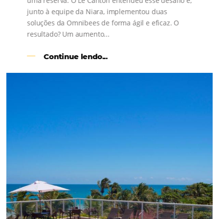
s
l
Como o Le Canton
Aumentou
em 1.000% Suas Vendas
na
Black Friday
Em datas estratégicas como a Black Friday, cada
dia conta — e cada clique pode se transformar e
uma reserva. O Le Canton entendeu esse desafio 
junto à equipe da Niara, implementou duas