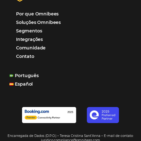
“O uso d
Reduziu cerca de 90% o processo manual.
ferramentas Omnibees com certeza vem contribuindo p
aumento das reservas, produtividade e rentabilidade, a
reduzir tempo e custos. Contar com a parceria da Omni
garantia de ganhos comerciais e operacionais”
Paula Medeiros – Gerente Comercial
Maceió, AL
Veja mais cases
Assine nossa