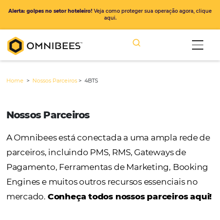
Alerta: golpes no setor hoteleiro!
Veja como proteger sua operação ago
aqui.
Home
>
Nossos Parceiros
>
4BTS
Nossos Parceiros
A Omnibees está conectada a uma ampla r
parceiros, incluindo PMS, RMS, Gateways de
Pagamento, Ferramentas de Marketing, Bo
Engines e muitos outros recursos essenciais