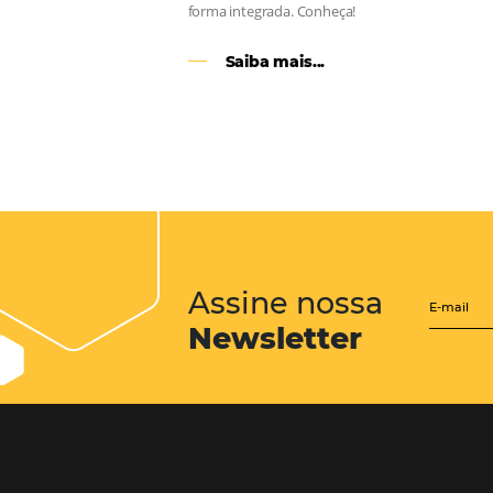
CENTRAL de RESERV
transforme cotações of
em reservas online
Uma solução que auxilia os hoteleir
aumento da conversão de cotações 
Email, Telefone e Whatsapp, de form
prática. Permitindo que todas as et
processo de reservas sejam gerenci
forma integrada. Conheça!