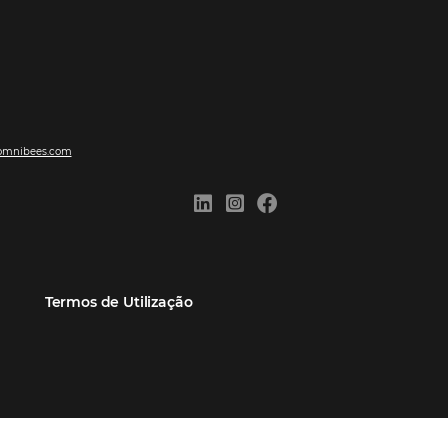
ões
Comunidade
Contato
eiros
Omnibees Academy
Atendimento ao Cliente
Parceiro
Blog
Reclame Aqui
Webinars Omnibees
Carreiras
Casos de Sucesso
Medidas de atuação