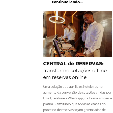
Como o Le Canton
Au
Black Friday
Em datas estratégicas como a Black 
uma reserva. O Le Canton entendeu 
soluções da Omnibees de forma ágil 
Continue lendo...