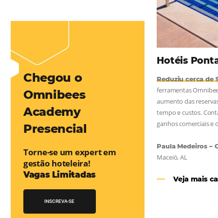
mentou em 1.000% Suas Vendas
na
Friday, cada dia conta — e cada clique pode se transformar em
esse desafio e, junto à equipe da Niara, implementou duas
e eficaz. O resultado? Um aumento...