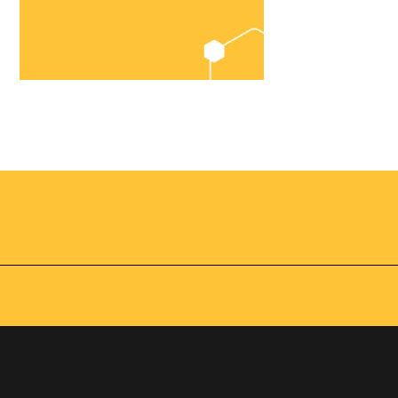
Chegou o
Omnibees
Academy
AS:
Presencial
fline
Torne-se um expert em
gestão hoteleira!
os no
Vagas Limitadas
vindas por
a simples e
apas do
INSCREVA-SE
adas de