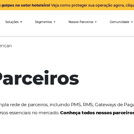
Alerta: golpes no setor hoteleiro!
Veja como proteger sua 
nibees
Soluções
Segmentos
Nossos Parceiro
Articoamerican
 Parceiros
a uma ampla rede de parceiros, incluindo PMS, RMS
tros recursos essenciais no mercado.
Conheça todos