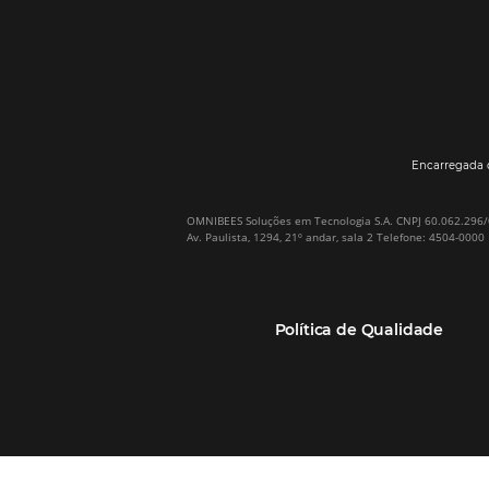
Por que Omnibees
Soluções Omnibees
Sobre a Omnibees
HotéisNet / Operadoras
A Omnibees em números
Gestor de Canais
Nossos Clientes
Bee2Pay Pagamentos
Nossa Equipe
Seguros
Casos de Sucesso
Motor de Reservas
Projeto PT
Website
(RGPC) – Portugal
Central de Reservas
Calculadora de ROI
CRM e Automação de