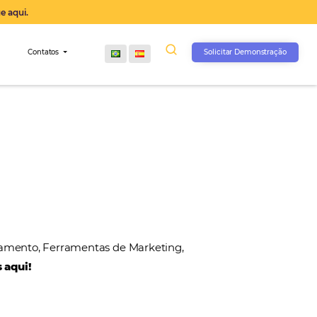
operação agora, clique aqui.
s
Comunidade
Contatos
, Gateways de Pagamento, Ferramentas de Marketin
 nossos parceiros aqui!