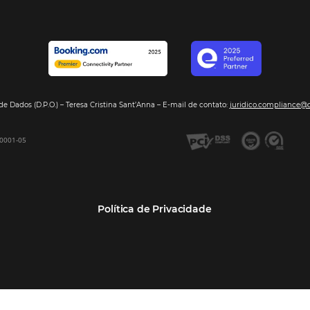
Segmentos
Integraç
Dados de Mercado
Pousadas
Nossos Parc
Inteligência de Dados
Hotéis
Seja nosso 
GDS Sabre, Amadeus
Redes Hoteleiras
Integração PMS
Resorts e Spas
Bee2Bee – Extranet
Agências de Viagens
Bee2Bee – Pagamento
Operadoras Turísticas
Seguro
TMCs
Bee2Bee – Operadora e
Empresas