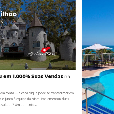
ade
Omnibees
iga as novidades e conheça os depoimentos de nossos c