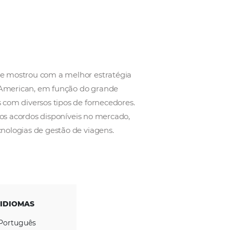
ais competitivo, se mostrou com a melhor estratég
vas. Hoje, a Ártico American, em função do grande
lações comerciais com diversos tipos de fornecedor
so aos mais vantajosos acordos disponíveis no mercado
s e avançadas tecnologias de gestão de viagens.