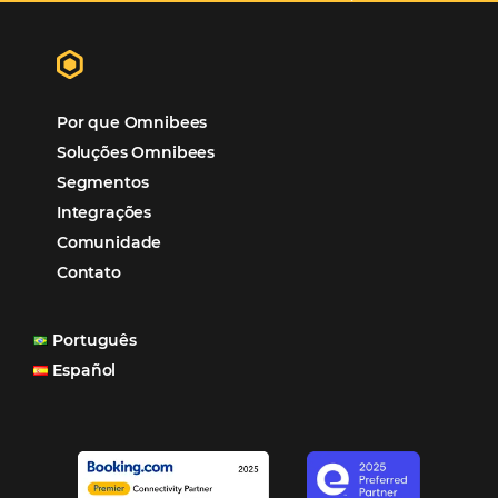
Hotéis Ponta Verde:
Cliente Omni
“O uso d
Reduziu cerca de 90% o processo manual.
ferramentas Omnibees com certeza vem contribuindo p
aumento das reservas, produtividade e rentabilidade, a
reduzir tempo e custos. Contar com a parceria da Omni
garantia de ganhos comerciais e operacionais”
Paula Medeiros – Gerente Comercial
Maceió, AL
Veja mais cases