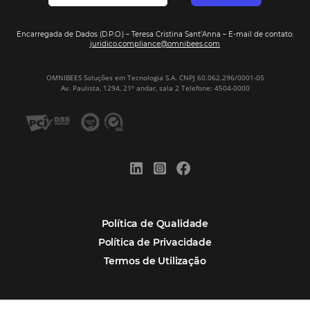
Assine nossa
Newsletter
CADASTRAR
Alternative:
Por que Omnibees
Soluções Omnibees
Segmentos
Integrações
Comunidade