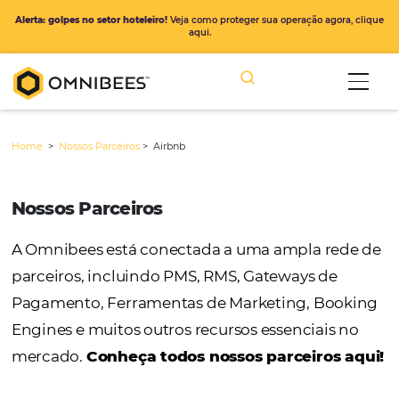
Alerta: golpes no setor hoteleiro!
Veja como proteger sua operação ago
aqui.
Home
>
Nossos Parceiros
>
Airbnb
Nossos Parceiros
A Omnibees está conectada a uma ampla r
parceiros, incluindo PMS, RMS, Gateways de
Pagamento, Ferramentas de Marketing, Bo
Engines e muitos outros recursos essenciais