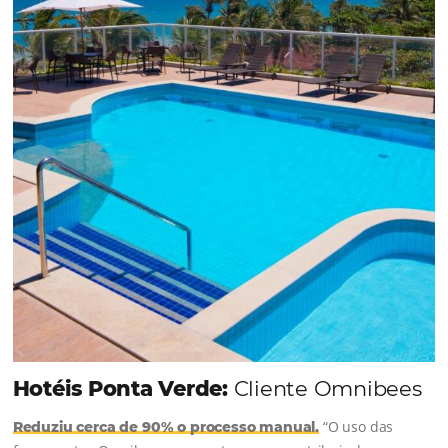
uma reserva. O Le Canton entendeu esse desafio 
junto à equipe da Niara, implementou duas
soluções da Omnibees de forma ágil e eficaz. O
resultado? Um aumento...
Continue lendo...