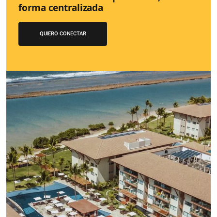
Google Analytics 4:
cambios y nue
funciones
Lo que debes saber sobre la nueva herramienta de Goo
reemplazará a Universal Analytics y cuyas principales m
son la recopilación de datos y el análisis de la experienc
usuario.
Sepa mas...
¡Conéctese con cientos 