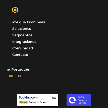
Samoa Beach Resort:
Cliente
Omnibees
“
Esto facilita mucho la operación del día a día,
organizando todos los procesos y campañas de
Otro beneficio es la facilidad de uso por p
promoción.
los equipos de Contenido, Rendimiento, CRM y Ventas. Y
tercer beneficio es la posibilidad de realizar campañas 
múltiples canales”.
Hamilton Mattos – Representante de la agencia H
Ipojuca, PE / Brazil