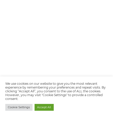
Encarregada de Dados (D.P.O.) – Teresa Cristina Sant’Anna – E-mail de
juridico.compliance@omnibees.com
OMNIBEES Soluções em Tecnologia S.A. CNPJ 60.062.296/0001-0
Av. Paulista, 1294, 21º andar, sala 2 Telefone: 4504-0000
Política de Calidad
Política de Privacidad
Términos y condiciones de uso